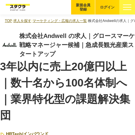
新規会員
ログイン
登録
TOP
求人を探す
マーケティング・広報の求人一覧
株式会社Andwellの求
ブックマーク
株式会社Andwell の求人｜グロースマーケ
企業を探す
戦略マネージャー候補｜急成長観光産業ス
タートアップ
適性診断
無料・5分
3年以内に売上20億円以上
スタクラが選ばれる理由
｜数十名から100名体制へ
スタートアップ厳選の仕組み
｜業界特化型の課題解決集
紹介する企業について
団
登録者の転職・副業実績
Startup Magazine
HRTech
/
インバウンド