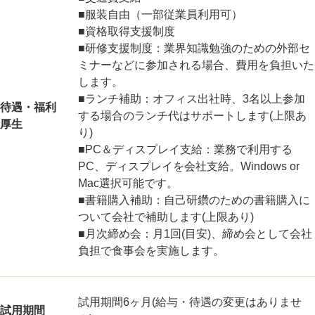
■服装自由（一部従業員利用可）
■資格取得支援制度
■研修支援制度：業界知識勉強のための外部セ
ミナーなどに参加される場合、費用を負担いた
します。
■ランチ補助：オフィス出社時、3名以上参加
待遇・福利
する場合のランチ代はサポートします(上限あ
厚生
り)
■PC＆ディスプレイ支給：業務で利用する
PC、ディスプレイを会社支給。Windows or
Mac選択可能です。
■書籍購入補助：自己研鑽のための書籍購入に
ついて会社で補助します(上限あり)
■月次締め会：月1回(目安)、締め会として会社
負担で食事会を実施します。
試用期間6ヶ月(給与・待遇の変更はありませ
試用期間