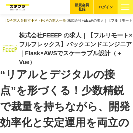
新規会員
ログイン
登録
TOP
求人を探す
PM・PdMの求人一覧
株式会社FEEEPの求人｜【フルリモート
ブックマーク
株式会社FEEEP の求人｜【フルリモート×
企業を探す
フルフレックス】バックエンドエンジニア
｜Flask×AWSでスケーラブル設計（＋
適性診断
無料・5分
Vue）
“リアルとデジタルの接
スタクラが選ばれる理由
点”を形づくる！少数精鋭
スタートアップ厳選の仕組み
紹介する企業について
で裁量を持ちながら、開発
登録者の転職・副業実績
効率化と安定運用を両立の
Startup Magazine