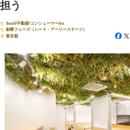
担う
注目スタートアップ
SaaS
/
不動産
/
コンシューマーbiz
イベント・セミナー
創業フェーズ（シード・アーリーステージ）
特集記事
東京都
CEOインタビュー
転職
大学発スタートアップ
導入事例
お問い合わせ
法人向け資料ダウンロード
/採用検討企業様へ