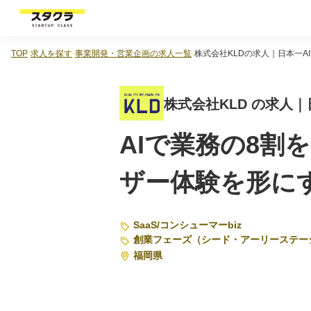
TOP
求人を探す
事業開発・営業企画の求人一覧
株式会社KLDの求人｜日本一
株式会社KLD の求人
AIで業務の8割
ザー体験を形に
SaaS
/
コンシューマーbiz
創業フェーズ（シード・アーリーステー
福岡県