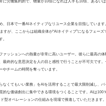
常に労働集約的で、物量が10倍になれば人手も10倍、あるい
め、日本で一番AIネイティブなリユース企業を目指しています
ていますが、ここからは組織全体が“AIネイティブ”になるフェー
す。
、ファッションへの熱量が非常に高いユーザー。彼らに最高の
、最終的な意思決定を人の目と感性で行うことが不可欠です。
ーやチームの時間を奪っています。
らなくてもいい業務」をAIを活用することで最大限削減し、バ
質的な価値創出に集中できる環境をつくることです。AIは10
ッド型オペレーションの仕組みを現場で推進していただきます