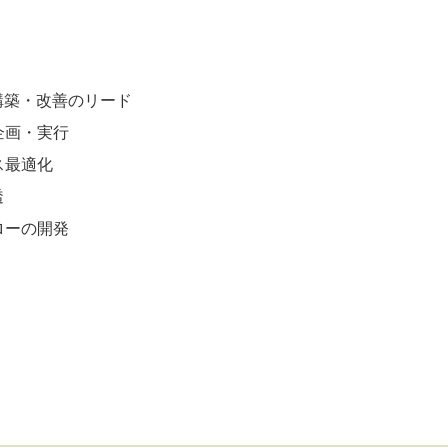
・構築・改善のリード
企画・実行
ス最適化
透
ローの開発