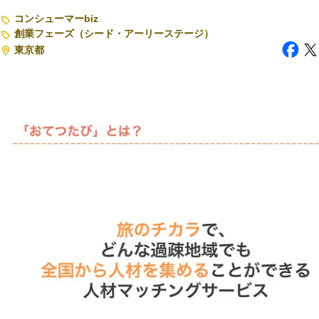
コンシューマーbiz
注目スタートアップ
創業フェーズ（シード・アーリーステージ）
東京都
イベント・セミナー
特集記事
CEOインタビュー
転職
大学発スタートアップ
導入事例
お問い合わせ
法人向け資料ダウンロード
/採用検討企業様へ