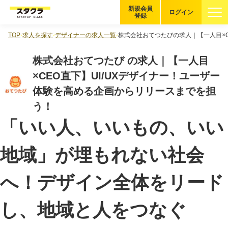
新規会員
ログイン
登録
TOP
求人を探す
デザイナーの求人一覧
株式会社おてつたびの求人｜【一人目×C
ブックマーク
株式会社おてつたび の求人｜【一人目
企業を探す
×CEO直下】UI/UXデザイナー！ユーザー
体験を高める企画からリリースまでを担
適性診断
無料・5分
う！
「いい人、いいもの、いい
スタクラが選ばれる理由
地域」が埋もれない社会
スタートアップ厳選の仕組み
紹介する企業について
へ！デザイン全体をリード
登録者の転職・副業実績
し、地域と人をつなぐ
Startup Magazine