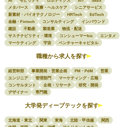
AI
モビリティ
ロボティクス
IoT
SaaS
メタバース
医療・ヘルスケア
シニアサービス
新素材・バイオテクノロジー
HRTech
EdTech
金融・Fintech
コンサルティング
インバウンド
建設
不動産
製造業
物流・配送
サステナビリティ・環境
コンシューマーbiz
エンタメ
マーケティング
宇宙
ベンチャーキャピタル
職種から求人を探す
経営幹部
事業開発・営業企画
PM・PdM
営業
エンジニア
管理部門
マーケティング・広報
コンサルタント
企画・リサーチ
研究・開発
デザイナー
専門職
大学発ディープテックを探す
北海道・東北
関東
東海
北陸・甲信越
関西