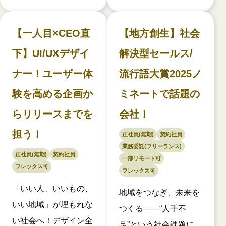
【一人目×CEO直
【地方創生】社会
下】UI/UXデザイ
解決型セールス/
ナー！ユーザー体
流行語大賞2025ノ
験を高める企画か
ミネートで話題の
らリリースまでを
会社！
担う！
正社員(無期)
契約社員
業務委託(フリーランス)
正社員(無期)
契約社員
一部リモート可
フレックス可
フレックス可
「いい人、いいもの、
地域をつなぎ、未来を
いい地域」が埋もれな
つくる——“人手不
い社会へ！デザイン全
足”という社会課題に