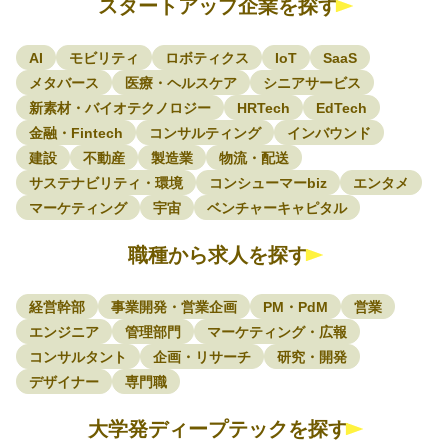
スタートアップ企業を探す
AI
モビリティ
ロボティクス
IoT
SaaS
メタバース
医療・ヘルスケア
シニアサービス
新素材・バイオテクノロジー
HRTech
EdTech
金融・Fintech
コンサルティング
インバウンド
建設
不動産
製造業
物流・配送
サステナビリティ・環境
コンシューマーbiz
エンタメ
マーケティング
宇宙
ベンチャーキャピタル
職種から求人を探す
経営幹部
事業開発・営業企画
PM・PdM
営業
エンジニア
管理部門
マーケティング・広報
コンサルタント
企画・リサーチ
研究・開発
デザイナー
専門職
大学発ディープテックを探す