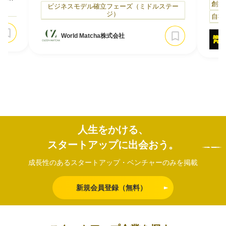
日常
創業
ートアップです。飲料メーカーで10年以上ペ
ビジネスモデル確立フェーズ（ミドルステー
）
プロ
ジ）
ットボトル飲料の開発に携わってきた創業者
自社
お
主力
が「挽きたて抹茶の美味しさを、コーヒーの
存し
SN
World Matcha株式会社
ように簡単に家庭へ届けたい」という思いか
す。
く「
ら立ち上げました。
魚を
組み
棄され
若者
自社開発した抹茶版エスプレッソマシンは、
源に
一般
ボタンを押すだけで茶葉を挽いて抹茶を点て
れる
られる「オリジナル抹茶マシン…
65
ます
と、
人生をかける、
数8
に、
スタートアップに出会おう。
ティ
成長性のあるスタートアップ・ベンチャーのみを掲載
新規会員登録（無料）