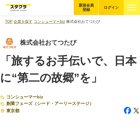
新規会員
ログイン
登録
TOP
企業を探す
コンシューマーbiz
株式会社おてつたび
ブックマーク
株式会社おてつたび
企業を探す
「旅するお手伝いで、日本
適性診断
無料・5分
に“第二の故郷”を」
スタクラが選ばれる理由
スタートアップ厳選の仕組み
コンシューマーbiz
創業フェーズ（シード・アーリーステージ）
紹介する企業について
東京都
登録者の転職・副業実績
Startup Magazine