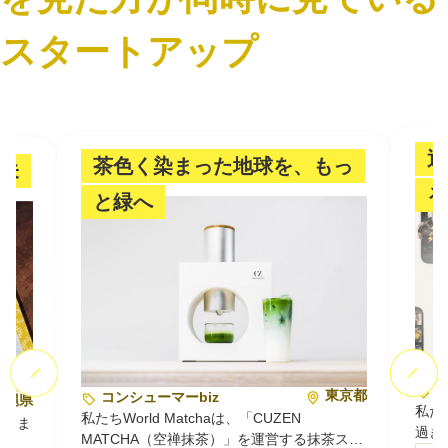
スタートアップ
退
茶色く染まった地球を、もっ
未
る
と緑へ
コ
東京都
コンシューマーbiz
沖縄県
私た
私たちWorld Matchaは、「CUZEN
うるま
過ぎ
MATCHA（空禅抹茶）」を運営する抹茶スタ
カン