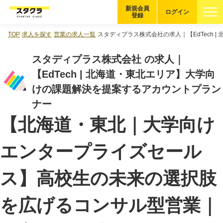
新規会員
ログイン
登録
TOP
求人を探す
営業の求人一覧
スタディプラス株式会社の求人｜【EdTech
ブックマーク
スタディプラス株式会社 の求人｜
企業を探す
【EdTech | 北海道・東北エリア】大学向
けの課題解決を提案するアカウントプラン
適性診断
無料・5分
ナー
【北海道・東北｜大学向け
スタクラが選ばれる理由
エンタープライズセール
スタートアップ厳選の仕組み
紹介する企業について
ス】高校生の未来の選択肢
登録者の転職・副業実績
を広げるコンサル型営業｜
Startup Magazine