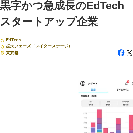
黒字かつ急成長のEdTech
注目スタートアップ
スタートアップ企業
イベント・セミナー
特集記事
EdTech
拡大フェーズ（レイターステージ）
CEOインタビュー
東京都
転職
大学発スタートアップ
導入事例
お問い合わせ
法人向け資料ダウンロード
/採用検討企業様へ