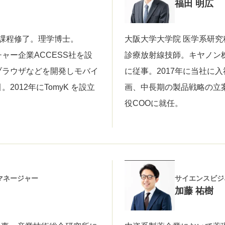
福田 明広
士課程修了。理学博士。
大阪大学大学院 医学系研究
ャー企業ACCESS社を設
診療放射線技師。キヤノン
ブラウザなどを開発しモバイ
に従事。2017年に当社に
012年にTomyK を設立
画、中長期の製品戦略の立案
。
役COOに就任。
マネージャー
サイエンスビジ
加藤 祐樹