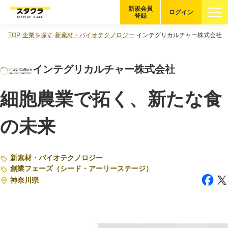
新規会員
ログイン
登録
TOP
企業を探す
新素材・バイオテクノロジー
インテグリカルチャー株式会社
ブックマーク
インテグリカルチャー株式会社
企業を探す
細胞農業で拓く、新たな食
適性診断
無料・5分
の未来
スタクラが選ばれる理由
スタートアップ厳選の仕組み
新素材・バイオテクノロジー
創業フェーズ（シード・アーリーステージ）
紹介する企業について
神奈川県
登録者の転職・副業実績
Startup Magazine