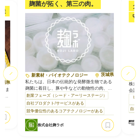
麹菌が拓く、第三の肉。
グ
未
守
茨城県
新素材・バイオテクノロジー
私たちは、日本の伝統的な発酵微生物である
沖縄県
株式
麹菌に着目し、豚や牛などの動物性の肉、大
うるま
会課
豆や野菜由来の植物性の肉に代わる「第三の
創業フェーズ（シード・アーリーステージ）
カン
す。
ビ
肉」を開発する筑波大学発ベンチャーです。
）
自社プロダクト/サービスがある
麹菌は日本酒や味噌、醤油づくりに1000年以
お
自社
現在
競争優位性のあるコアテクノロジーがある
上前から欠かせない働き者で、キノコ菌より
存し
来成
も増殖速度が速いことから、環境負荷を抑え
す。
量・
株式会社麹ラボ
て効率よく菌体を生産できます。菌体にはう
魚を
レス
ま味成分が多く含まれ、タンパク質量も40〜
棄され
発・