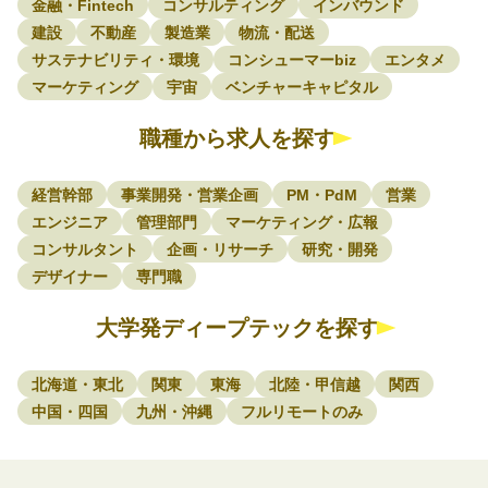
金融・Fintech
コンサルティング
インバウンド
建設
不動産
製造業
物流・配送
サステナビリティ・環境
コンシューマーbiz
エンタメ
マーケティング
宇宙
ベンチャーキャピタル
職種から求人を探す
経営幹部
事業開発・営業企画
PM・PdM
営業
エンジニア
管理部門
マーケティング・広報
コンサルタント
企画・リサーチ
研究・開発
デザイナー
専門職
大学発ディープテックを探す
北海道・東北
関東
東海
北陸・甲信越
関西
中国・四国
九州・沖縄
フルリモートのみ