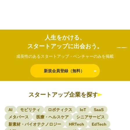
60%と豊富で、繊維構造による肉のような食
源に
感も備えています。
研究
私たちの技術の大きな特徴は、麹菌の培養に
製造
必要な栄養源として酒粕や焼酎粕といった食
でい
品製造副産物を有効活用している点です。未
利用資源の価値を最大化しながら、資源循環
人生をかける、
型の食品生産プラットフォームの構築を進
め、「おいしさ」「栄養価」「サステナビリ
スタートアップに出会おう。
ティ」を高いレベルで両立した新たな食品素
材の社…
成長性のあるスタートアップ・ベンチャーのみを掲載
新規会員登録（無料）
スタートアップ企業を探す
AI
モビリティ
ロボティクス
IoT
SaaS
メタバース
医療・ヘルスケア
シニアサービス
新素材・バイオテクノロジー
HRTech
EdTech