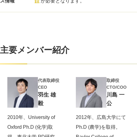
ス情報
録
が必要となります。
主要メンバー紹介
代表取締役
取締役
CEO
CTO/COO
羽生 雄
川島 一
毅
公
2010年、University of
2012年、広島大学にて
Oxford Ph.D (化学)取
Ph.D (農学)を取得。
得。東北大学 PD研究
Baylor College of