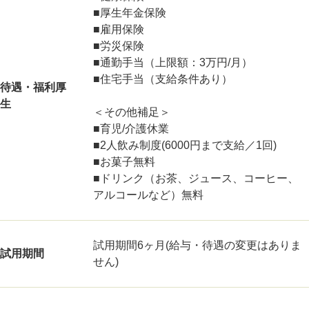
■厚生年金保険
■雇用保険
■労災保険
■通勤手当（上限額：3万円/月）
■住宅手当（支給条件あり）
待遇・福利厚
生
＜その他補足＞
■育児/介護休業
■2人飲み制度(6000円まで支給／1回)
■お菓子無料
■ドリンク（お茶、ジュース、コーヒー、
アルコールなど）無料
試用期間6ヶ月(給与・待遇の変更はありま
試用期間
せん)