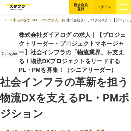
新規会員
ログイン
登録
TOP
求人を探す
PM・PdMの求人一覧
株式会社ダイアログの求人｜【プロジェ
ブックマーク
株式会社ダイアログ の求人｜【プロジェ
企業を探す
クトリーダー・プロジェクトマネージャ
ー】社会インフラの「物流業界」を支え
適性診断
無料・5分
る！物流DXプロジェクトをリードする
PL・PMを募集！（シニアリーダー）
スタクラが選ばれる理由
社会インフラの革新を担う
スタートアップ厳選の仕組み
物流DXを支えるPL・PMポ
紹介する企業について
ジション
登録者の転職・副業実績
Startup Magazine