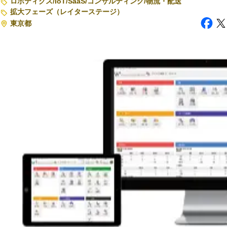
ロボティクス
/
IoT
/
SaaS
/
コンサルティング
/
物流・配送
拡大フェーズ（レイターステージ）
注目スタートアップ
東京都
イベント・セミナー
特集記事
CEOインタビュー
転職
大学発スタートアップ
導入事例
お問い合わせ
法人向け資料ダウンロード
/採用検討企業様へ