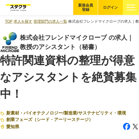
新規会員
ログイン
登録
TOP
求人を探す
管理部門の求人一覧
株式会社フレンドマイクローブの求人｜教
ブックマーク
株式会社フレンドマイクローブ の求人｜
企業を探す
教授のアシスタント（秘書）
特許関連資料の整理が得意
適性診断
無料・5分
なアシスタントを絶賛募集
スタクラが選ばれる理由
中！
スタートアップ厳選の仕組み
紹介する企業について
新素材・バイオテクノロジー
/
製造業
/
サステナビリティ・環境
登録者の転職・副業実績
創業フェーズ（シード・アーリーステージ）
愛知県
Startup Magazine