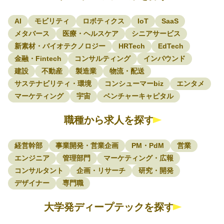
AI
モビリティ
ロボティクス
IoT
SaaS
メタバース
医療・ヘルスケア
シニアサービス
新素材・バイオテクノロジー
HRTech
EdTech
金融・Fintech
コンサルティング
インバウンド
建設
不動産
製造業
物流・配送
サステナビリティ・環境
コンシューマーbiz
エンタメ
マーケティング
宇宙
ベンチャーキャピタル
職種から求人を探す
経営幹部
事業開発・営業企画
PM・PdM
営業
エンジニア
管理部門
マーケティング・広報
コンサルタント
企画・リサーチ
研究・開発
デザイナー
専門職
大学発ディープテックを探す