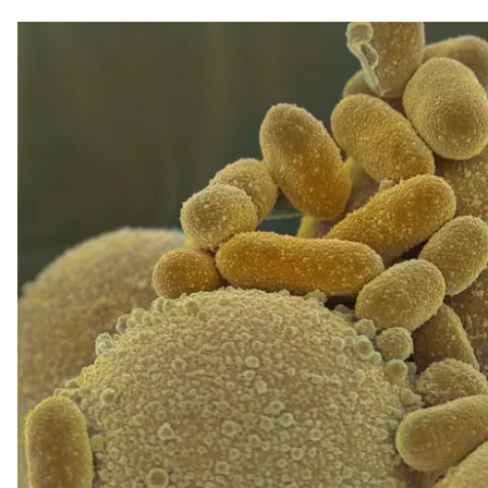
注目スタートアップ
イベント・セミナー
特集記事
CEOインタビュー
転職
大学発スタートアップ
導入事例
お問い合わせ
法人向け資料ダウンロード
/採用検討企業様へ