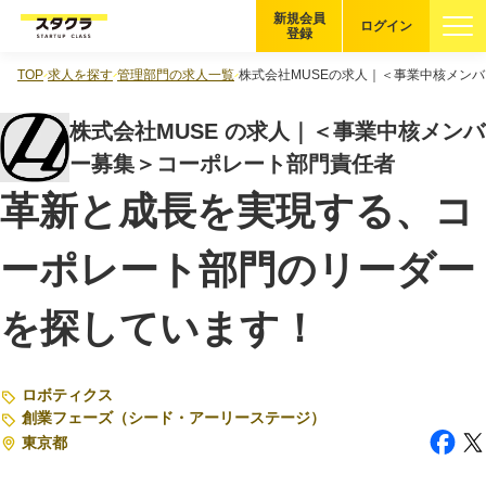
新規会員
ログイン
登録
TOP
求人を探す
管理部門の求人一覧
株式会社MUSEの求人｜＜事業中核メン
ブックマーク
株式会社MUSE の求人｜＜事業中核メンバ
企業を探す
ー募集＞コーポレート部門責任者
革新と成長を実現する、コ
適性診断
無料・5分
ーポレート部門のリーダー
スタクラが選ばれる理由
を探しています！
スタートアップ厳選の仕組み
紹介する企業について
ロボティクス
登録者の転職・副業実績
創業フェーズ（シード・アーリーステージ）
東京都
Startup Magazine