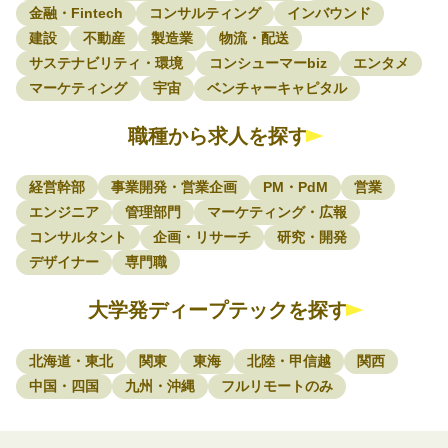
金融・Fintech
コンサルティング
インバウンド
建設
不動産
製造業
物流・配送
サステナビリティ・環境
コンシューマーbiz
エンタメ
マーケティング
宇宙
ベンチャーキャピタル
職種から求人を探す
経営幹部
事業開発・営業企画
PM・PdM
営業
エンジニア
管理部門
マーケティング・広報
コンサルタント
企画・リサーチ
研究・開発
デザイナー
専門職
大学発ディープテックを探す
北海道・東北
関東
東海
北陸・甲信越
関西
中国・四国
九州・沖縄
フルリモートのみ