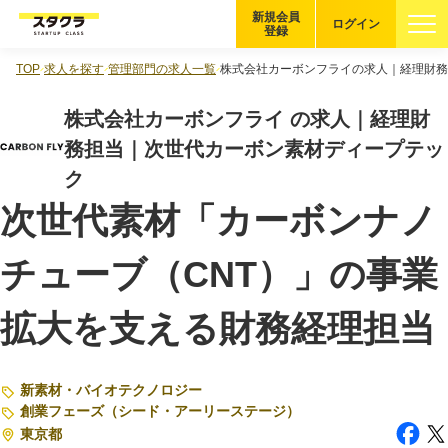
新規会員
ログイン
登録
TOP
求人を探す
管理部門の求人一覧
株式会社カーボンフライの求人｜経理財務
ブックマーク
株式会社カーボンフライ の求人｜経理財
企業を探す
務担当｜次世代カーボン素材ディープテッ
ク
適性診断
無料・5分
次世代素材「カーボンナノ
スタクラが選ばれる理由
チューブ（CNT）」の事業
スタートアップ厳選の仕組み
拡大を支える財務経理担当
紹介する企業について
登録者の転職・副業実績
新素材・バイオテクノロジー
創業フェーズ（シード・アーリーステージ）
東京都
Startup Magazine