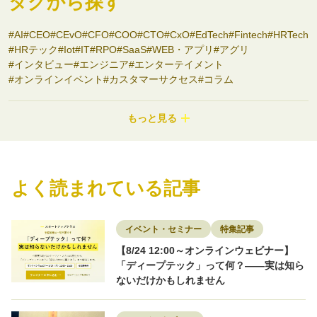
タグから探す
AI
CEO
CEvO
CFO
COO
CTO
CxO
EdTech
Fintech
HRTech
HRテック
Iot
IT
RPO
SaaS
WEB・アプリ
アグリ
インタビュー
エンジニア
エンターテイメント
オンラインイベント
カスタマーサクセス
コラム
コンサルティング
コンシューマーbiz
サステナビリティ
システム開発
シニアサービス
スタートアップ支援
セミナー
もっと見る
ディープテック
ナノテク
バイオ
フード
プロダクトマネージャー
ヘルスケア
ポストコンサル
マーケティング
モビリティ
ロボティクス
ワークライフバランス
不動産
事業開発
介護
副業
医療
医療・ヘルスケア
商社
よく読まれている記事
地域を盛り上げる
地方スタートアップ
地方創生
大学発スタートアップ
女性限定
宇宙
導入事例
小売
建設
採用
採用事例
教育・Edtech
新素材
物流
特集記事
環境
環境エネルギー
知財
研究者
研究開発
素材
脱炭素
転職
イベント・セミナー
特集記事
転職者インタビュー
【8/24 12:00～オンラインウェビナー】
「ディープテック」って何？——実は知ら
ないだけかもしれません