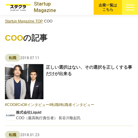
Startup
企業一覧は
Magazine
こちら
Startup Magazine TOP
COO
すべての記事
COO
の記事
注目スタートアップ
2018.07.11
転職
イベント・セミナー
正しい選択はない、その選択を正しくする事
だけが出来る
特集記事
CEOインタビュー
COO
CxO
インタビュー
転職
転職者インタビュー
転職
株式会社Liquid
COO（最高執行責任者） 長谷川敬起氏
大学発スタートアップ
2018.01.23
転職