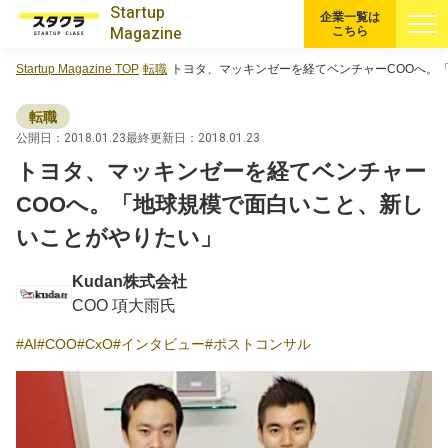
Startup
企業一覧は
Magazine
こちら
Startup Magazine TOP
転職
トヨタ、マッキンゼーを経てベンチャーCOOへ。
すべての記事
転職
注目スタートアップ
公開日：2018.01.23
最終更新日：2018.01.23
トヨタ、マッキンゼーを経てベンチャー
イベント・セミナー
COOへ。「地球規模で面白いこと、新し
いことがやりたい」
特集記事
Kudan株式会社
CEOインタビュー
COO 項大雨氏
AI
COO
CxO
インタビュー
ポストコンサル
転職
大学発スタートアップ