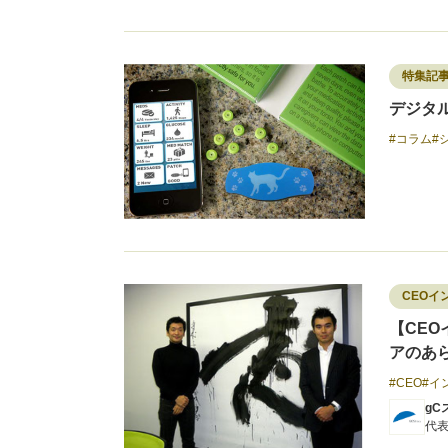
特集記
デジタル
コラム
CEOイ
【CEOイ
アのあ
CEO
イ
gC
代表