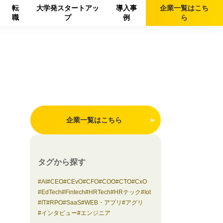
転
大学発スタートアッ
導入事
企業一覧は
こち
職
プ
例
ら
企業一覧はこちら
タグから探す
AI
CEO
CEvO
CFO
COO
CTO
CxO
EdTech
Fintech
HRTech
HRテック
Iot
IT
RPO
SaaS
WEB・アプリ
アグリ
インタビュー
エンジニア