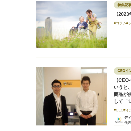
特集記
【20
コラム
CEOイ
【CEO
いうと
商品が
して「シ
CEO
イ
デ
代表