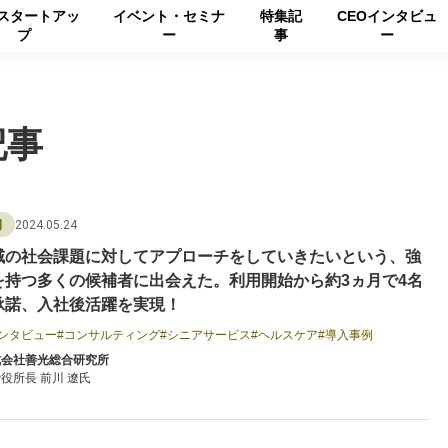
スタートアッ
イベント・セミナ
特集記
CEOインタビュ
プ
ー
事
ー
記事
2024.05.24
例
域の社会課題に対してアプローチをしていきたいという、強
を持つ多くの候補者に出会えた。利用開始から約3ヵ月で4名
承諾、入社後活躍を実現！
ンタビュー
コンサルティング
シニアサービス
ヘルスケア
導入事例
式会社善光総合研究所
役所長 前川 遼氏