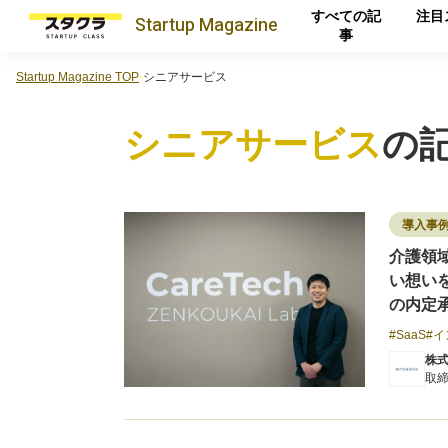
すべての記
注目
Startup
Magazine
事
Startup Magazine TOP
シニアサービス
シニアサービス
の
導入事
介護領
い想い
の内定
SaaS
イ
株
取締