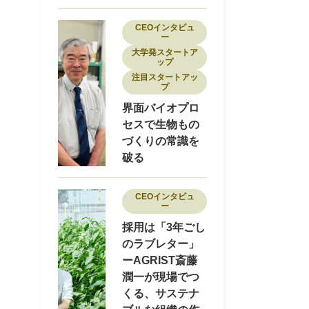
CEOインタビュ
ー
大学発スタートア
ップ
注目スタートアッ
プ
界面バイオプロ
セスで生物もの
づくりの常識を
破る
CEOインタビュ
ー
採用は「3年ごし
のラブレター」
ーAGRIST斎藤
潤一が現場でつ
くる、サステナ