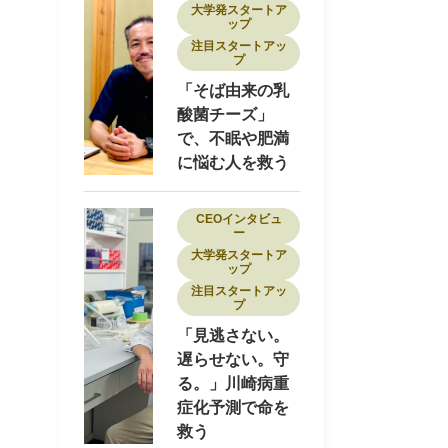
大学発スタートア
ップ
注目スタートアッ
プ
「そば由来の乳
酸菌チーズ」
で、不眠や肥満
に悩む人を救う
CEOインタビュ
ー
大学発スタートア
ップ
注目スタートアッ
プ
「見逃さない。
遅らせない。守
る。」川崎病重
症化予測で命を
救う