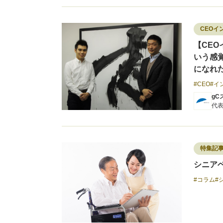
CEOイ
【CEO
いう感
になれ
CEO
イ
gC
代表
特集記
シニア
コラム