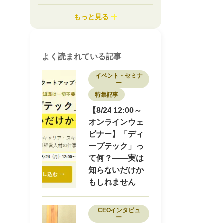
エンターテイメント
オンラインイベント
カスタマーサクセス
コラム
もっと見る
コンサルティング
コンシューマーbiz
サステナビリティ
システム開発
シニアサービス
スタートアップ支援
セミナー
ディープテック
ナノテク
よく読まれている記事
バイオ
フード
プロダクトマネージャー
ヘルスケア
ポストコンサル
イベント・セミナ
ー
マーケティング
モビリティ
特集記事
ロボティクス
ワークライフバランス
不動産
事業開発
介護
副業
医療
【8/24 12:00～
医療・ヘルスケア
商社
オンラインウェ
地域を盛り上げる
地方スタートアップ
ビナー】「ディ
地方創生
大学発スタートアップ
ープテック」っ
女性限定
宇宙
導入事例
小売
建設
採用
採用事例
教育・Edtech
て何？——実は
新素材
物流
特集記事
環境
環境エネルギー
知らないだけか
知財
研究者
研究開発
素材
脱炭素
もしれません
転職
転職者インタビュー
CEOインタビュ
ー