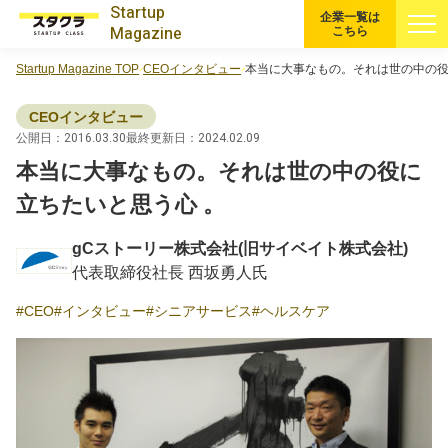
Startup
企業一覧は
Magazine
こちら
Startup Magazine TOP
CEOインタビュー
本当に大事なもの。それは世の中の役
すべての記事
CEOインタビュー
注目スタートアップ
公開日：2016.03.30
最終更新日：2024.02.09
本当に大事なもの。それは世の中の役に
イベント・セミナー
立ちたいと思う心 。
gCストーリー株式会社(旧サイベイト株式会社)
特集記事
代表取締役社長 西坂勇人氏
CEOインタビュー
CEO
インタビュー
シニアサービス
ヘルスケア
転職
大学発スタートアップ