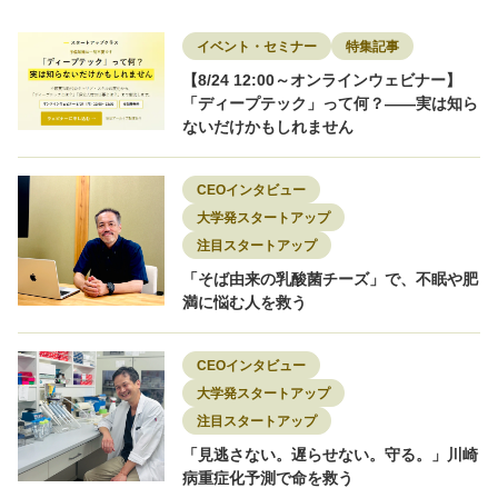
採用事例
教育・Edtech
新素材
物流
特集記事
環境
環境エネルギー
知財
研究者
研究開発
素材
脱炭素
転職
イベント・セミナー
特集記事
転職者インタビュー
【8/24 12:00～オンラインウェビナー】
「ディープテック」って何？——実は知ら
ないだけかもしれません
CEOインタビュー
大学発スタートアップ
注目スタートアップ
「そば由来の乳酸菌チーズ」で、不眠や肥
満に悩む人を救う
CEOインタビュー
大学発スタートアップ
注目スタートアップ
「見逃さない。遅らせない。守る。」川崎
病重症化予測で命を救う