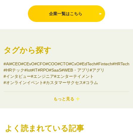
企業一覧はこちら
タグから探す
AI
CEO
CEvO
CFO
COO
CTO
CxO
EdTech
Fintech
HRTech
HRテック
Iot
IT
RPO
SaaS
WEB・アプリ
アグリ
インタビュー
エンジニア
エンターテイメント
オンラインイベント
カスタマーサクセス
コラム
コンサルティング
コンシューマーbiz
サステナビリティ
システム開発
シニアサービス
スタートアップ支援
セミナー
もっと見る
ディープテック
ナノテク
バイオ
フード
プロダクトマネージャー
ヘルスケア
ポストコンサル
マーケティング
モビリティ
ロボティクス
ワークライフバランス
不動産
事業開発
介護
副業
医療
医療・ヘルスケア
商社
よく読まれている記事
地域を盛り上げる
地方スタートアップ
地方創生
大学発スタートアップ
女性限定
宇宙
導入事例
小売
建設
採用