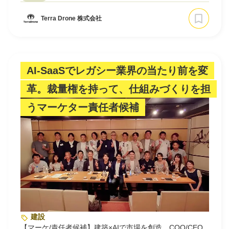
Terra Drone 株式会社
AI-SaaSでレガシー業界の当たり前を変
革。裁量権を持って、仕組みづくりを担
うマーケター責任者候補
建設
【マーケ/責任者候補】建築×AIで市場を創造。COO/CEO