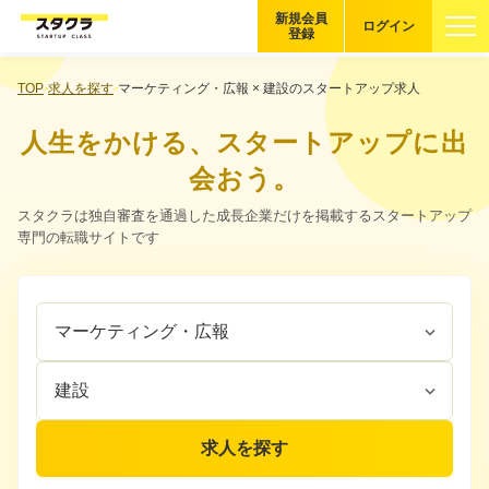
新規会員
ログイン
登録
ブックマーク
TOP
求人を探す
マーケティング・広報 × 建設のスタートアップ求人
人生をかける、スタートアップに出
企業を探す
会おう。
適性診断
スタクラは独自審査を通過した成長企業だけを掲載するスタートアップ
無料・5分
専門の転職サイトです
スタクラが選ばれる理由
職
企
スタートアップ厳選の仕組み
種
業
を
カ
紹介する企業について
選
テ
ぶ
ゴ
登録者の転職・副業実績
リ
求人を探す
を
選
Startup Magazine