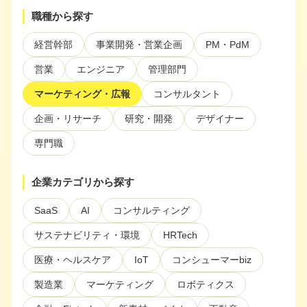
ぶ
職種から探す
注目スタートアップ
経営幹部
事業開発・営業企画
PM・PdM
イベント・セミナー
営業
エンジニア
管理部門
特集記事
マーケティング・広報
コンサルタント
CEOインタビュー
企画・リサーチ
研究・開発
デザイナー
転職
専門職
大学発スタートアップ
企業カテゴリから探す
導入事例
SaaS
AI
コンサルティング
サステナビリティ・環境
HRTech
お問い合わせ
医療・ヘルスケア
IoT
コンシューマーbiz
製造業
マーケティング
ロボティクス
法人向け資料ダウンロード
/採用検討企業様へ