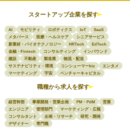
スタートアップ企業を探す
AI
モビリティ
ロボティクス
IoT
SaaS
メタバース
医療・ヘルスケア
シニアサービス
新素材・バイオテクノロジー
HRTech
EdTech
金融・Fintech
コンサルティング
インバウンド
建設
不動産
製造業
物流・配送
サステナビリティ・環境
コンシューマーbiz
エンタメ
マーケティング
宇宙
ベンチャーキャピタル
職種から求人を探す
経営幹部
事業開発・営業企画
PM・PdM
営業
エンジニア
管理部門
マーケティング・広報
コンサルタント
企画・リサーチ
研究・開発
デザイナー
専門職