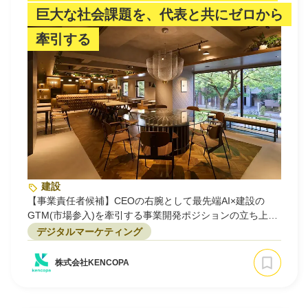
巨大な社会課題を、代表と共にゼロから
牽引する
建設
【事業責任者候補】CEOの右腕として最先端AI×建設の
GTM(市場参入)を牽引する事業開発ポジションの立ち上げ
メンバーを募集！
デジタルマーケティング
株式会社KENCOPA