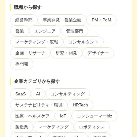
ぶ
職種から探す
注目スタートアップ
経営幹部
事業開発・営業企画
PM・PdM
イベント・セミナー
営業
エンジニア
管理部門
特集記事
マーケティング・広報
コンサルタント
CEOインタビュー
企画・リサーチ
研究・開発
デザイナー
転職
専門職
大学発スタートアップ
企業カテゴリから探す
導入事例
SaaS
AI
コンサルティング
サステナビリティ・環境
HRTech
お問い合わせ
医療・ヘルスケア
IoT
コンシューマーbiz
製造業
マーケティング
ロボティクス
法人向け資料ダウンロード
/採用検討企業様へ