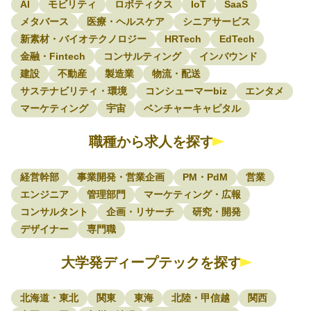
AI
モビリティ
ロボティクス
IoT
SaaS
メタバース
医療・ヘルスケア
シニアサービス
新素材・バイオテクノロジー
HRTech
EdTech
金融・Fintech
コンサルティング
インバウンド
建設
不動産
製造業
物流・配送
サステナビリティ・環境
コンシューマーbiz
エンタメ
マーケティング
宇宙
ベンチャーキャピタル
職種から求人を探す
経営幹部
事業開発・営業企画
PM・PdM
営業
エンジニア
管理部門
マーケティング・広報
コンサルタント
企画・リサーチ
研究・開発
デザイナー
専門職
大学発ディープテックを探す
北海道・東北
関東
東海
北陸・甲信越
関西