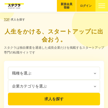
新規会員
ログイン
登録
ブックマーク
TOP
求人を探す
人生をかける、スタートアップに出
企業を探す
会おう。
適性診断
スタクラは独自審査を通過した成長企業だけを掲載するスタートアップ
無料・5分
専門の転職サイトです
スタクラが選ばれる理由
職
企
スタートアップ厳選の仕組み
種
業
を
カ
紹介する企業について
選
テ
ぶ
ゴ
登録者の転職・副業実績
リ
求人を探す
を
選
Startup Magazine