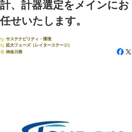
計、計器選定をメインにお
注目スタートアップ
任せいたします。
イベント・セミナー
特集記事
サステナビリティ・環境
拡大フェーズ（レイターステージ）
CEOインタビュー
神奈川県
転職
大学発スタートアップ
導入事例
お問い合わせ
法人向け資料ダウンロード
/採用検討企業様へ