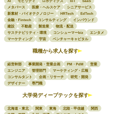
AI
モビリティ
ロボティクス
IoT
SaaS
メタバース
医療・ヘルスケア
シニアサービス
新素材・バイオテクノロジー
HRTech
EdTech
金融・Fintech
コンサルティング
インバウンド
建設
不動産
製造業
物流・配送
サステナビリティ・環境
コンシューマーbiz
エンタメ
マーケティング
宇宙
ベンチャーキャピタル
職種から求人を探す
経営幹部
事業開発・営業企画
PM・PdM
営業
エンジニア
管理部門
マーケティング・広報
コンサルタント
企画・リサーチ
研究・開発
デザイナー
専門職
大学発ディープテックを探す
北海道・東北
関東
東海
北陸・甲信越
関西