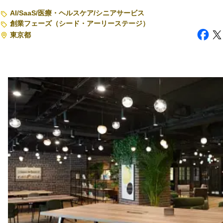
AI
/
SaaS
/
医療・ヘルスケア
/
シニアサービス
注目スタートアップ
創業フェーズ（シード・アーリーステージ）
東京都
イベント・セミナー
特集記事
CEOインタビュー
転職
大学発スタートアップ
導入事例
お問い合わせ
法人向け資料ダウンロード
/採用検討企業様へ