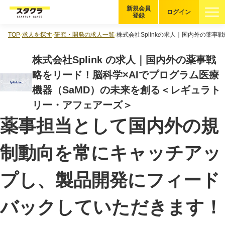
新規会員
ログイン
登録
TOP
求人を探す
研究・開発の求人一覧
株式会社Splinkの求人｜国内外の薬
ブックマーク
株式会社Splink の求人｜国内外の薬事戦
企業を探す
略をリード！脳科学×AIでプログラム医療
機器（SaMD）の未来を創る＜レギュラト
適性診断
無料・5分
リー・アフェアーズ＞
薬事担当として国内外の規
スタクラが選ばれる理由
制動向を常にキャッチアッ
スタートアップ厳選の仕組み
紹介する企業について
プし、製品開発にフィード
登録者の転職・副業実績
バックしていただきます！
Startup Magazine