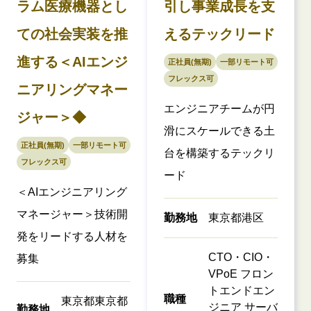
ラム医療機器とし
引し事業成長を支
ての社会実装を推
えるテックリード
進する＜AIエンジ
正社員(無期)
一部リモート可
フレックス可
ニアリングマネー
エンジニアチームが円
ジャー＞◆
滑にスケールできる土
正社員(無期)
一部リモート可
台を構築するテックリ
フレックス可
ード
＜AIエンジニアリング
マネージャー＞技術開
勤務地
東京都港区
発をリードする人材を
CTO・CIO・
募集
VPoE フロン
トエンドエン
職種
東京都東京都
ジニア サーバ
勤務地