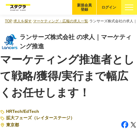
新規会員
ログイン
登録
TOP
求人を探す
マーケティング・広報の求人一覧
ランサーズ株式会社の求人｜
ブックマーク
ランサーズ株式会社 の求人｜マーケティ
企業を探す
ング推進
マーケティング推進者とし
適性診断
無料・5分
て戦略/獲得/実行まで幅広
スタクラが選ばれる理由
くお任せします！
スタートアップ厳選の仕組み
紹介する企業について
HRTech
/
EdTech
登録者の転職・副業実績
拡大フェーズ（レイターステージ）
東京都
Startup Magazine