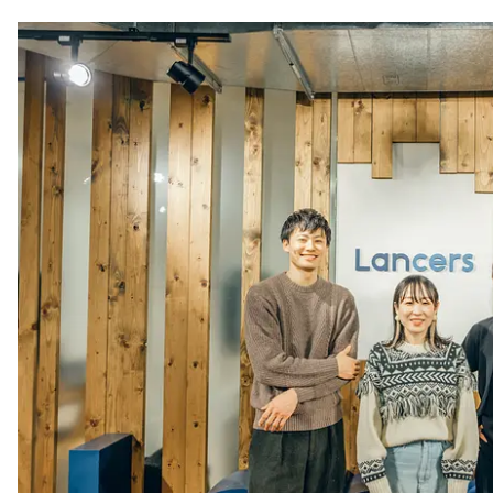
注目スタートアップ
イベント・セミナー
特集記事
CEOインタビュー
転職
大学発スタートアップ
導入事例
お問い合わせ
法人向け資料ダウンロード
/採用検討企業様へ