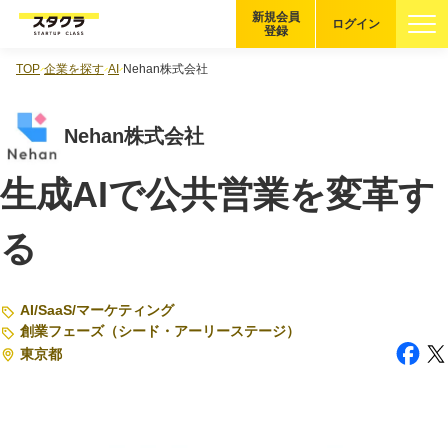
新規会員
ログイン
登録
TOP
企業を探す
AI
Nehan株式会社
ブックマーク
Nehan株式会社
企業を探す
生成AIで公共営業を変革す
適性診断
無料・5分
る
スタクラが選ばれる理由
スタートアップ厳選の仕組み
AI
/
SaaS
/
マーケティング
創業フェーズ（シード・アーリーステージ）
紹介する企業について
東京都
登録者の転職・副業実績
Startup Magazine