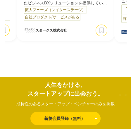
ュー
に特化
たビジネスDXソリューションを提供していま
開発
ビ
す。人口減少により新規顧客の獲得コストが
）
拡大フェーズ（レイターステージ）
Au
今も
上がり続ける市場において、「売って終わ
自社プロダクト/サービスがある
自社
理・
信、
り」の関係を脱し、既存顧客のLTV（顧客生
です
待さ
涯価値）を高める仕組みづくりを支援してい
スタークス株式会社
ごと
活か
ます。1300社以上のEC事業者との取引で見
部分
ち
つけた課題を、SaaSプロダクトとして開発・
く完
AUV
提供している点が私たちの強みです。主なサ
売上
ー…
人生をかける、
スタートアップに出会おう。
成長性のあるスタートアップ・ベンチャーのみを掲載
新規会員登録（無料）