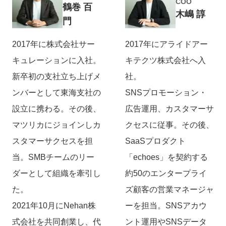
COO
鶴巻 百
木嶋 諄
門
2017年に株式会社サー
2017年にアライドアー
キュレーションに入社。
キテクツ株式会社へ入
新卒初の支社立ち上げメ
社。
ンバーとして東海支社の
SNSプロモーション・
設立に携わる。その後、
広告運用、カスタマーサ
マツリカにジョインしカ
クセスに従事。その後、
スタマーサクセスを担
SaaSプロダクト
当。SMBチームのリー
「echoes」を契約する
ダーとして組織を牽引し
約50のエンタープライ
た。
ズ顧客の営業マネージャ
2021年10月にNehan株
ーを担当。SNSアカウ
式会社を共同創業し、代
ント運用やSNSデータ