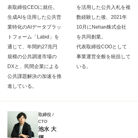
表取締役CEOに就任。
を活用した公共入札を複
生成AIを活用した公共営
数経験した後、2021年
業特化のAIデータプラッ
10月にNehan株式会社
トフォーム「Labid」を
を共同創業。
通じて、年間約27兆円
代表取締役COOとして
規模の公共調達市場の
事業運営全般を統括して
DXと、民間企業による
いる。
公共課題解決の加速を推
進している。
取締役 /
CTO
池水 大
揮