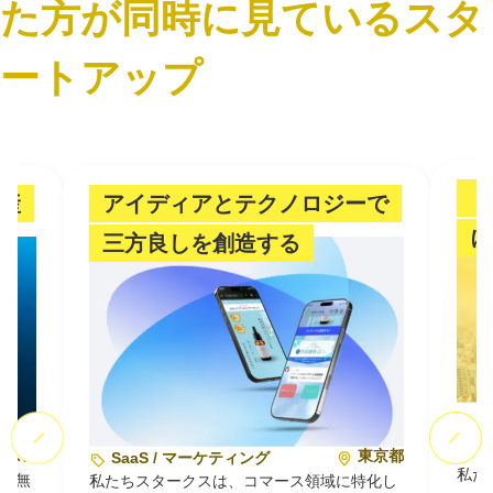
た方が同時に見ているスタ
ートアップ
「
産
アイディアとテクノロジーで
に
三方良しを創造する
A
東京都
東京都
SaaS / マーケティング
私た
律型無
私たちスタークスは、コマース領域に特化し