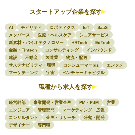
スタートアップ企業を探す
AI
モビリティ
ロボティクス
IoT
SaaS
メタバース
医療・ヘルスケア
シニアサービス
新素材・バイオテクノロジー
HRTech
EdTech
金融・Fintech
コンサルティング
インバウンド
建設
不動産
製造業
物流・配送
サステナビリティ・環境
コンシューマーbiz
エンタメ
マーケティング
宇宙
ベンチャーキャピタル
職種から求人を探す
経営幹部
事業開発・営業企画
PM・PdM
営業
エンジニア
管理部門
マーケティング・広報
コンサルタント
企画・リサーチ
研究・開発
デザイナー
専門職