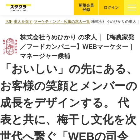
新規会員
ログイン
登録
TOP
求人を探す
マーケティング・広報の求人一覧
株式会社うめひかりの求人｜
ブックマーク
株式会社うめひかり の求人｜【梅農家発
企業を探す
／フードカンパニー】WEBマーケター｜
マネージャー候補
適性診断
無料・5分
「おいしい」の先にある、
スタクラが選ばれる理由
お客様の笑顔とメンバーの
スタートアップ厳選の仕組み
成長をデザインする。 代
紹介する企業について
表と共に、梅干し文化を次
登録者の転職・副業実績
世代へ繋ぐ「WEBの司令
Startup Magazine