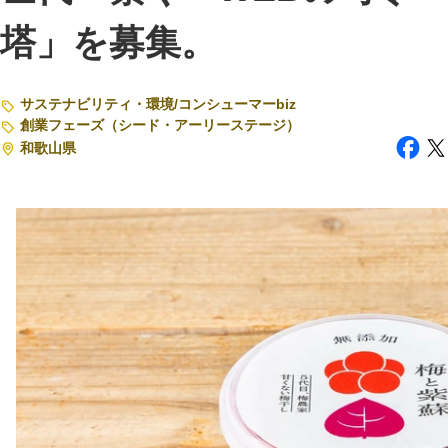
塔」を募集。
注目スタートアップ
イベント・セミナー
サステナビリティ・環境
/
コンシューマーbiz
特集記事
創業フェーズ（シード・アーリーステージ）
和歌山県
CEOインタビュー
転職
大学発スタートアップ
導入事例
お問い合わせ
法人向け資料ダウンロード
/採用検討企業様へ