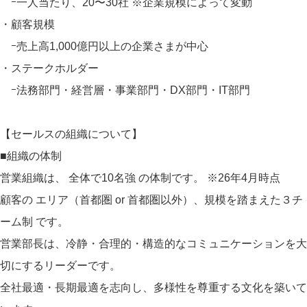
ｰ一人当たり、20〜30社 ※企業規模によって変動
・顧客規模
ｰ売上高1,000億円以上の企業さまが中心
・ステークホルダー
ｰ法務部門・経営層・事業部門・DX部門・IT部門
【セールスの組織について】
■組織の体制
営業組織は、 全体で10名強 の体制です。 ※26年4月時点
顧客の エリア（首都圏 or 首都圏以外）、規模を踏まえた３チ
ーム制 です。
営業部長は、冷静・合理的・構造的なコミュニケーションを大
切にするリーダーです。
全社最適・長期最適を志向し、多様性を尊重する文化を築いて