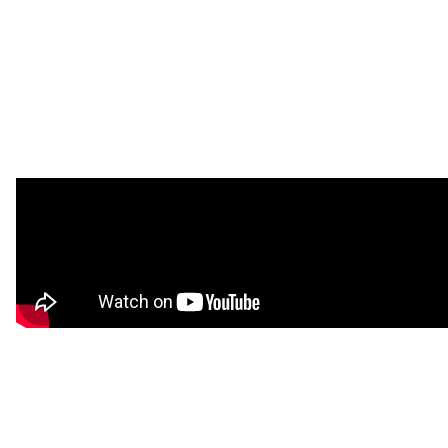
注目スタートアップ
イベント・セミナー
特集記事
CEOインタビュー
転職
大学発スタートアップ
導入事例
お問い合わせ
法人向け資料ダウンロード
/採用検討企業様へ