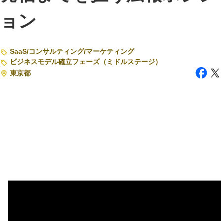
ョン
注目スタートアップ
イベント・セミナー
SaaS
/
コンサルティング
/
マーケティング
特集記事
ビジネスモデル確立フェーズ（ミドルステージ）
東京都
CEOインタビュー
転職
大学発スタートアップ
導入事例
お問い合わせ
法人向け資料ダウンロード
/採用検討企業様へ