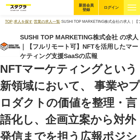
新規会員
ログイン
登録
TOP
求人を探す
営業の求人一覧
SUSHI TOP MARKETING株式会社の求
ブックマーク
SUSHI TOP MARKETING株式会社 の求人
企業を探す
｜【フルリモート可】NFTを活用したマー
ケティング支援SaaSの広報
適性診断
無料・5分
NFTマーケティングという
スタクラが選ばれる理由
新領域において、 事業やプ
スタートアップ厳選の仕組み
ロダクトの価値を整理・言
紹介する企業について
語化し、企画立案から対外
登録者の転職・副業実績
発信までを担う広報ポジシ
Startup Magazine