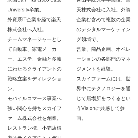
University卒業。
天株式会社に入社。外資
外資系IT企業を経て楽天
企業む含めて複数の企業
株式会社へ入社。
のデジタルマーケティン
チームマネージャーとし
グ領域で、
て自動車、家電メーカ
営業、商品企画、オペレ
ー、エステ、金融と多岐
ーションの各部門のマネ
にわたるクライアントの
ジメントを経験。
戦略立案をディレクショ
スカイファームには、世
ン。
界中にテクノロジーを通
モバイルコマース事業へ
じて居場所をつくるとい
強い関心を持ちスカイフ
うVisionに共感して参
ァーム株式会社を創業。
画。
レストラン様、小売店様
向けテイクアウト・デリ