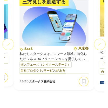
に
三方良しを創造する
東京都
S
事・
東京都
SaaS
私た
映像
私たちスタークスは、コマース領域に特化し
ュー
中核
テー
たビジネスDXソリューションを提供していま
開発
・映像
ビ
す。人口減少により新規顧客の獲得コストが
拡大フェーズ（レイターステージ）
Au
ディ
上がり続ける市場において、「売って終わ
自社プロダクト/サービスがある
自社
理・
ターや
り」の関係を脱し、既存顧客のLTV（顧客生
です
知識
涯価値）を高める仕組みづくりを支援してい
スタークス株式会社
ごと
して
ます。1300社以上のEC事業者との取引で見
部分
盤…
つけた課題を、SaaSプロダクトとして開発・
く完
提供している点が私たちの強みです。主なサ
売上
ー…