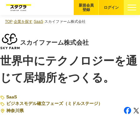
新規会員
ログイン
登録
TOP
企業を探す
SaaS
スカイファーム株式会社
ブックマーク
スカイファーム株式会社
企業を探す
世界中にテクノロジーを通
適性診断
無料・5分
じて居場所をつくる。
スタクラが選ばれる理由
スタートアップ厳選の仕組み
SaaS
ビジネスモデル確立フェーズ（ミドルステージ）
紹介する企業について
神奈川県
登録者の転職・副業実績
Startup Magazine