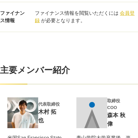
ファイナン
ファイナンス情報を閲覧いただくには
会員登
ス情報
録
が必要となります。
主要メンバー紹介
取締役
代表取締役
COO
木村 拓
森本 秋
也
偉
米国San Francisco State
青山学院大学卒業後、楽