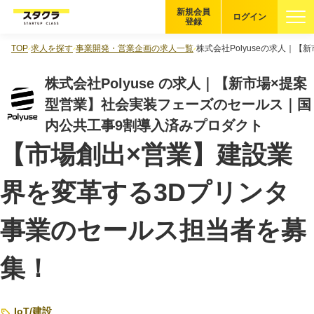
新規会員
ログイン
登録
TOP
求人を探す
事業開発・営業企画の求人一覧
株式会社Polyuseの求人｜
ブックマーク
株式会社Polyuse の求人｜【新市場×提案
企業を探す
型営業】社会実装フェーズのセールス｜国
内公共工事9割導入済みプロダクト
適性診断
無料・5分
【市場創出×営業】建設業
スタクラが選ばれる理由
界を変革する3Dプリンタ
スタートアップ厳選の仕組み
事業のセールス担当者を募
紹介する企業について
集！
登録者の転職・副業実績
Startup Magazine
IoT
/
建設