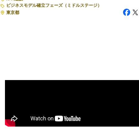
ビジネスモデル確立フェーズ（ミドルステージ）
東京都
注目スタートアップ
イベント・セミナー
特集記事
CEOインタビュー
転職
大学発スタートアップ
導入事例
お問い合わせ
法人向け資料ダウンロード
/採用検討企業様へ