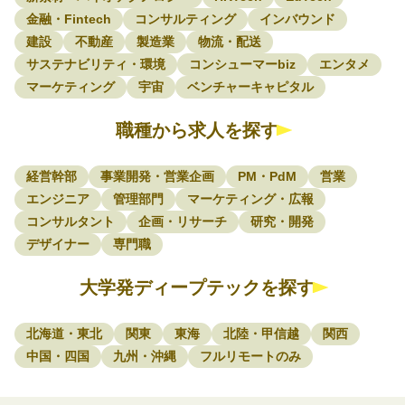
金融・Fintech
コンサルティング
インバウンド
建設
不動産
製造業
物流・配送
サステナビリティ・環境
コンシューマーbiz
エンタメ
マーケティング
宇宙
ベンチャーキャピタル
職種から求人を探す
経営幹部
事業開発・営業企画
PM・PdM
営業
エンジニア
管理部門
マーケティング・広報
コンサルタント
企画・リサーチ
研究・開発
デザイナー
専門職
大学発ディープテックを探す
北海道・東北
関東
東海
北陸・甲信越
関西
中国・四国
九州・沖縄
フルリモートのみ