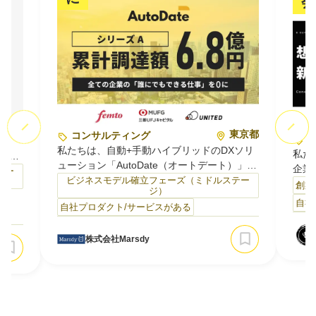
会
東京都
東京都
コンサルティング
じ
私たちは、自動+手動ハイブリッドのDXソリ
私た
ター
ューション「AutoDate（オートデート）」を
企業
テー
開発・運用しています。
ビジネスモデル確立フェーズ（ミドルステー
再生
創業
ジ）
AutoDateは、エクセル等での日々の数値管
を加
の不
自社
自社プロダクト/サービスがある
理・更新業務を自動化する法人向けサービス
失わ
アル
です。RPAやAI、OCRなどの複数技術を業務
へつ
造的
ごとに最適に組み合わせ、自動化しきれない
株式会社Marsdy
始まっ
部分は人の手で補うことで、痒い所に手が届
コン
デジタ
く完全オーダーメイドの自動化を実現。
まら
取
売上・営業数値やマー…
営業
革、