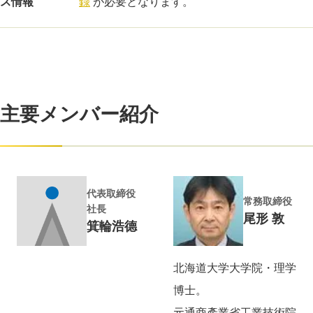
ス情報
録
が必要となります。
主要メンバー紹介
代表取締役
常務取締役
社長
尾形 敦
箕輪浩德
北海道大学大学院・理学
博士。
元通商產業省工業技術院