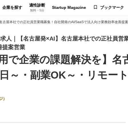
適性診断
企業を探す
Startup Magazine
ブックマーク
無料・5分
AI】名古屋本社での正社員営業職募集！自社開発のAI/SaaSで法人向け業務効率改善提
社 の求人｜【名古屋発×AI】名古屋本社での正社員営業
善提案営業
活用で企業の課題解決を】名
3日～・副業OK～・リモー
ジ）