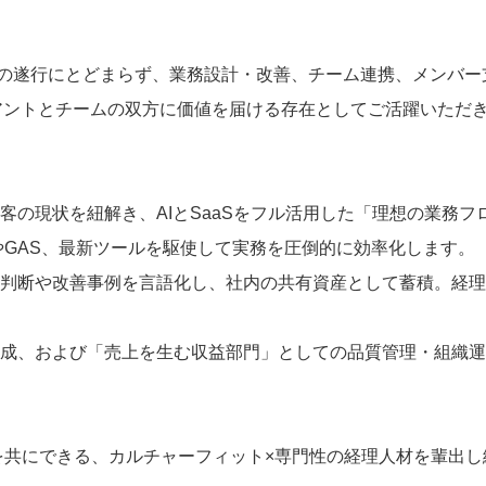
の遂行にとどまらず、業務設計・改善、チーム連携、メンバー
イアントとチームの双方に価値を届ける存在としてご活躍いただ
客の現状を紐解き、AIとSaaSをフル活用した「理想の業務
iniやGAS、最新ツールを駆使して実務を圧倒的に効率化します。
な判断や改善事例を言語化し、社内の共有資産として蓄積。経
育成、および「売上を生む収益部門」としての品質管理・組織
の挑戦を共にできる、カルチャーフィット×専門性の経理人材を輩出