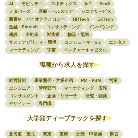
AI
モビリティ
ロボティクス
IoT
SaaS
メタバース
医療・ヘルスケア
シニアサービス
新素材・バイオテクノロジー
HRTech
EdTech
金融・Fintech
コンサルティング
インバウンド
建設
不動産
製造業
物流・配送
サステナビリティ・環境
コンシューマーbiz
エンタメ
マーケティング
宇宙
ベンチャーキャピタル
職種から求人を探す
経営幹部
事業開発・営業企画
PM・PdM
営業
エンジニア
管理部門
マーケティング・広報
コンサルタント
企画・リサーチ
研究・開発
デザイナー
専門職
大学発ディープテックを探す
北海道・東北
関東
東海
北陸・甲信越
関西