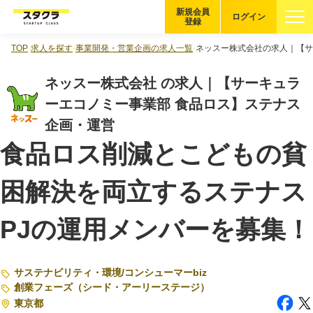
新規会員
ログイン
登録
TOP
求人を探す
事業開発・営業企画の求人一覧
ネッスー株式会社の求人｜【サ
ブックマーク
ネッスー株式会社 の求人｜【サーキュラ
企業を探す
ーエコノミー事業部 食品ロス】ステナス
企画・運営
適性診断
無料・5分
食品ロス削減とこどもの貧
スタクラが選ばれる理由
困解決を両立するステナス
スタートアップ厳選の仕組み
PJの運用メンバーを募集！
紹介する企業について
登録者の転職・副業実績
サステナビリティ・環境
/
コンシューマーbiz
創業フェーズ（シード・アーリーステージ）
東京都
Startup Magazine