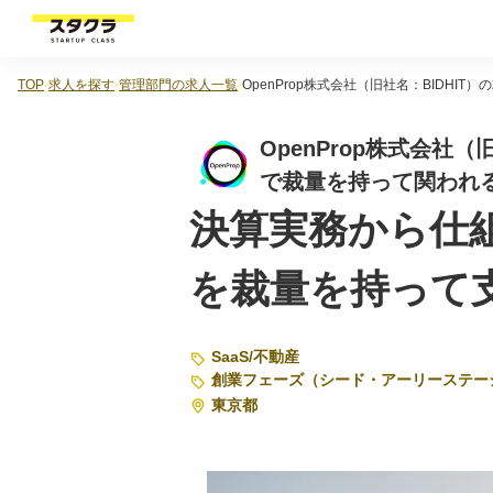
TOP
求人を探す
管理部門の求人一覧
OpenProp株式会社（旧社名：BID
OpenProp株式会社
で裁量を持って関われ
決算実務から仕
を裁量を持って
SaaS
/
不動産
創業フェーズ（シード・アーリーステー
東京都