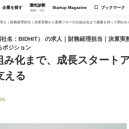
適性診断
企業を探す
Startup Magazine
ブックマーク
無料・5分
HIT）の求人｜財務経理担当｜決算実務から業務フローの仕組み化まで裁量を持って関わ
（旧社名：BIDHIT） の求人｜財務経理担当｜決
るポジション
組み化まで、成長スタート
支える
ジ）