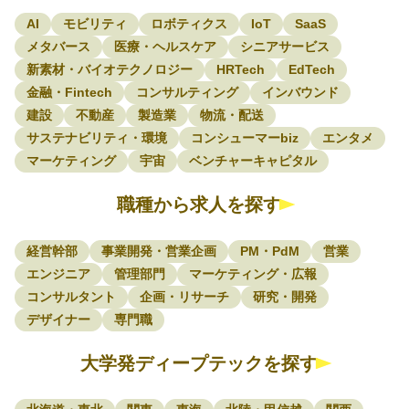
AI
モビリティ
ロボティクス
IoT
SaaS
メタバース
医療・ヘルスケア
シニアサービス
新素材・バイオテクノロジー
HRTech
EdTech
金融・Fintech
コンサルティング
インバウンド
建設
不動産
製造業
物流・配送
サステナビリティ・環境
コンシューマーbiz
エンタメ
マーケティング
宇宙
ベンチャーキャピタル
職種から求人を探す
経営幹部
事業開発・営業企画
PM・PdM
営業
エンジニア
管理部門
マーケティング・広報
コンサルタント
企画・リサーチ
研究・開発
デザイナー
専門職
大学発ディープテックを探す