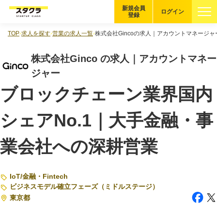
新規会員
ログイン
登録
TOP
求人を探す
営業の求人一覧
株式会社Gincoの求人｜アカウントマネージャ
ブックマーク
株式会社Ginco の求人｜アカウントマネー
企業を探す
ジャー
ブロックチェーン業界国内
適性診断
無料・5分
シェアNo.1｜大手金融・事
スタクラが選ばれる理由
業会社への深耕営業
スタートアップ厳選の仕組み
紹介する企業について
IoT
/
金融・Fintech
登録者の転職・副業実績
ビジネスモデル確立フェーズ（ミドルステージ）
東京都
Startup Magazine