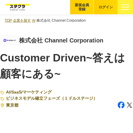
新規会員
ログイン
登録
TOP
企業を探す
AI
株式会社 Channel Corporation
ブックマーク
株式会社 Channel Corporation
企業を探す
Customer Driven~答えは
適性診断
無料・5分
顧客にある~
スタクラが選ばれる理由
スタートアップ厳選の仕組み
AI
/
SaaS
/
マーケティング
ビジネスモデル確立フェーズ（ミドルステージ）
紹介する企業について
東京都
登録者の転職・副業実績
Startup Magazine