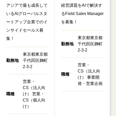
アジアで最も成長して
経営課題をAIで解決す
いるAIグローバルスタ
るField Sales Manager
ートアップ企業でのイ
を募集！
ンサイドセールス募
東京都東京都
集！
勤務地
千代田区麹町
2-3-2
東京都東京都
勤務地
千代田区麹町
営業・
2-3-2
CS（法人向
職種
け） 事業開
営業・
発・営業企画
CS（法人向
職種
け） 営業・
CS（個人向
け）