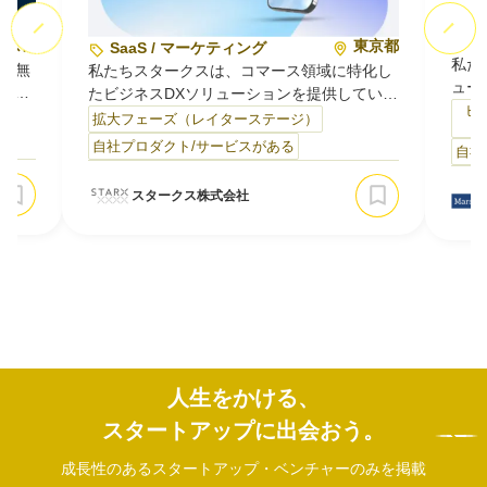
A
東京都
東京都
SaaS / マーケティング
私た
律型無
私たちスタークスは、コマース領域に特化し
ュー
に特化
たビジネスDXソリューションを提供していま
開発
ビ
す。人口減少により新規顧客の獲得コストが
）
拡大フェーズ（レイターステージ）
Au
今も
上がり続ける市場において、「売って終わ
自社プロダクト/サービスがある
自社
理・
信、
り」の関係を脱し、既存顧客のLTV（顧客生
です
待さ
涯価値）を高める仕組みづくりを支援してい
スタークス株式会社
ごと
活か
ます。1300社以上のEC事業者との取引で見
部分
ち
つけた課題を、SaaSプロダクトとして開発・
く完
AUV
提供している点が私たちの強みです。主なサ
売上
ー…
人生をかける、
スタートアップに出会おう。
成長性のあるスタートアップ・ベンチャーのみを掲載