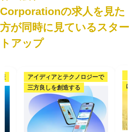
Corporationの求人を見た
方が同時に見ているスター
トアップ
「
産
アイディアとテクノロジーで
に
三方良しを創造する