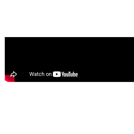
注目スタートアップ
イベント・セミナー
特集記事
CEOインタビュー
転職
大学発スタートアップ
導入事例
お問い合わせ
法人向け資料ダウンロード
/採用検討企業様へ