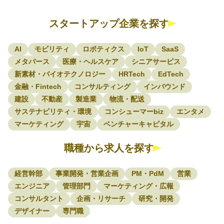
スタートアップ企業を探す
AI
モビリティ
ロボティクス
IoT
SaaS
メタバース
医療・ヘルスケア
シニアサービス
新素材・バイオテクノロジー
HRTech
EdTech
金融・Fintech
コンサルティング
インバウンド
建設
不動産
製造業
物流・配送
サステナビリティ・環境
コンシューマーbiz
エンタメ
マーケティング
宇宙
ベンチャーキャピタル
職種から求人を探す
経営幹部
事業開発・営業企画
PM・PdM
営業
エンジニア
管理部門
マーケティング・広報
コンサルタント
企画・リサーチ
研究・開発
デザイナー
専門職