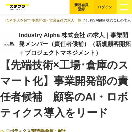
新規会員
ログイン
登録
TOP
求人を探す
事業開発・営業企画の求人一覧
Industry Alpha 株
ブックマーク
Industry Alpha 株式会社 の求人｜事業開
企業を探す
発メンバー（責任者候補）（新規顧客開拓
＋プロジェクトマネジメント）
適性診断
無料・5分
【先端技術×工場･倉庫のス
スタクラが選ばれる理由
マート化】事業開発部の責
スタートアップ厳選の仕組み
任者候補 顧客のAI・ロボ
紹介する企業について
ティクス導入をリード
登録者の転職・副業実績
Startup Magazine
ロボティクス
/
製造業
/
物流・配送