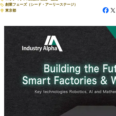
創業フェーズ（シード・アーリーステージ）
東京都
注目スタートアップ
イベント・セミナー
特集記事
CEOインタビュー
転職
大学発スタートアップ
導入事例
お問い合わせ
法人向け資料ダウンロード
/採用検討企業様へ