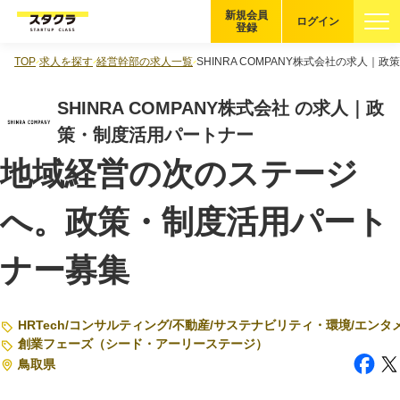
新規会員
ログイン
登録
TOP
求人を探す
経営幹部の求人一覧
SHINRA COMPANY株式会社の求人｜
ブックマーク
SHINRA COMPANY株式会社 の求人｜政
企業を探す
策・制度活用パートナー
地域経営の次のステージ
適性診断
無料・5分
へ。政策・制度活用パート
スタクラが選ばれる理由
ナー募集
スタートアップ厳選の仕組み
紹介する企業について
HRTech
/
コンサルティング
/
不動産
/
サステナビリティ・環境
/
エンタ
登録者の転職・副業実績
創業フェーズ（シード・アーリーステージ）
鳥取県
Startup Magazine