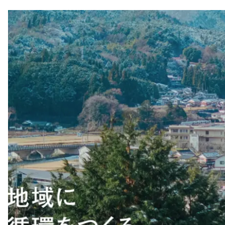
注目スタートアップ
イベント・セミナー
特集記事
CEOインタビュー
転職
大学発スタートアップ
導入事例
お問い合わせ
法人向け資料ダウンロード
/採用検討企業様へ