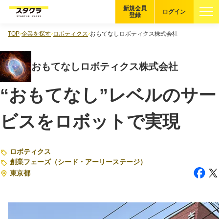
新規会員
ログイン
登録
TOP
企業を探す
ロボティクス
おもてなしロボティクス株式会社
ブックマーク
おもてなしロボティクス株式会社
企業を探す
“おもてなし”レベルのサー
適性診断
無料・5分
ビスをロボットで実現
スタクラが選ばれる理由
スタートアップ厳選の仕組み
ロボティクス
創業フェーズ（シード・アーリーステージ）
紹介する企業について
東京都
登録者の転職・副業実績
Startup Magazine