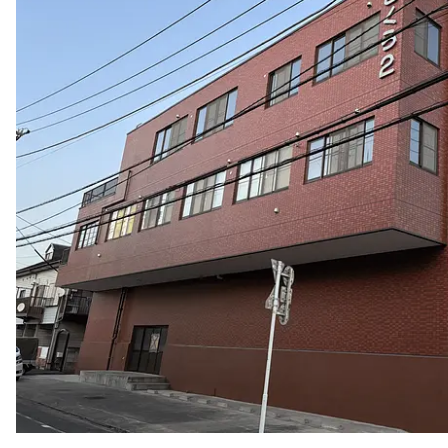
注目スタートアップ
イベント・セミナー
特集記事
CEOインタビュー
転職
大学発スタートアップ
導入事例
お問い合わせ
法人向け資料ダウンロード
/採用検討企業様へ