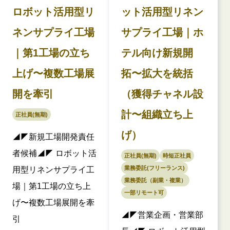
ロボット活用型リ
ット活用型リネン
ネンサプライ工場
サプライ工場｜ホ
｜第1工場の立ち
テル向け新規開
上げ〜複数工場展
拓〜拡大を統括
開を牽引
（獲得チャネル設
計〜組織立ち上
正社員(無期)
げ）
◢◤新規工場開発責任
者候補◢◤ ロボット活
正社員(無期)
時短正社員
業務委託(フリーランス)
用型リネンサプライ工
業務委託（副業・複業）
場｜第1工場の立ち上
一部リモート可
げ〜複数工場展開を牽
◢◤営業企画・営業部
引