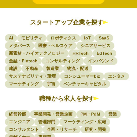
スタートアップ企業を探す
AI
モビリティ
ロボティクス
IoT
SaaS
メタバース
医療・ヘルスケア
シニアサービス
新素材・バイオテクノロジー
HRTech
EdTech
金融・Fintech
コンサルティング
インバウンド
建設
不動産
製造業
物流・配送
サステナビリティ・環境
コンシューマーbiz
エンタメ
マーケティング
宇宙
ベンチャーキャピタル
職種から求人を探す
経営幹部
事業開発・営業企画
PM・PdM
営業
エンジニア
管理部門
マーケティング・広報
コンサルタント
企画・リサーチ
研究・開発