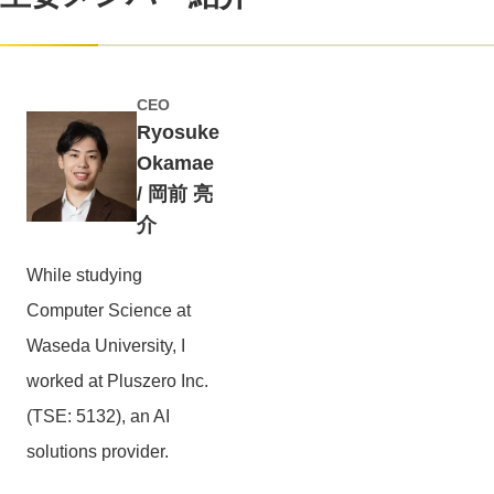
CEO
Ryosuke
Okamae
/ 岡前 亮
介
While studying
Computer Science at
Waseda University, I
worked at Pluszero Inc.
(TSE: 5132), an AI
solutions provider.