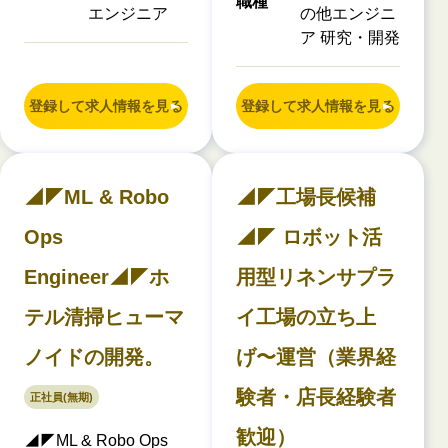
職種
エンジニア
の他エンジニ
ア 研究・開発
登録して求人情報を見る
登録して求人情報を見る
◢◤ML & Robo
◢◤工場長候補
Ops
◢◤ ロボット活
Engineer◢◤ホ
用型リネンサプラ
テル清掃ヒューマ
イ工場の立ち上
ノイドの開発。
げ〜運営（業界経
験者・店長経験者
正社員(無期)
歓迎）
◢◤ML & Robo Ops