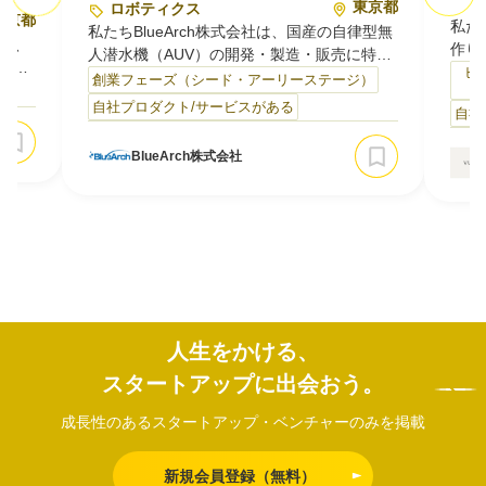
東京都
ロボティクス
東京都
私た
私たちBlueArch株式会社は、国産の自律型無
足、
作り
人潜水機（AUV）の開発・製造・販売に特化
搭載
ター
ビ
したスタートアップです。
創業フェーズ（シード・アーリーステージ）
熟練
）
3D
電波の届かない海中での探索・観測は、今も
自社プロダクト/サービスがある
た
自社
「拠
多くのコストと危険を伴います。海底通信、
資産
デー
海底資源、海洋エネルギーなど活用が期待さ
BlueArch株式会社
・情報
ム「
れる領域は広い一方で、海はまだ人類が活か
トー
ら内
しきれていないフロンティアです。私たち
食材
す。
は、この未開領域を切り拓く技術としてAUV
の
を社会インフラへ…
主な
開拓す
人生をかける、
スタートアップに出会おう。
成長性のあるスタートアップ・ベンチャーのみを掲載
新規会員登録（無料）