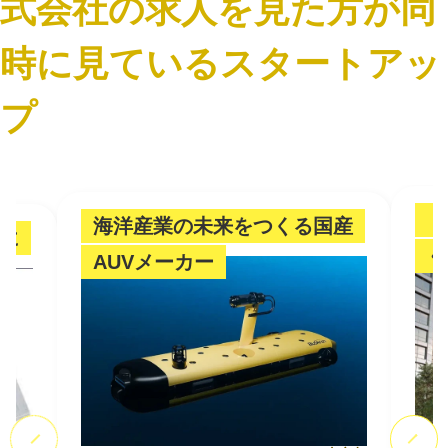
式会社の求人を見た方が同
時に見ているスタートアッ
プ
「
海洋産業の未来をつくる国産
に
ぐ
AUVメーカー