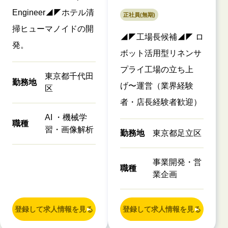
Engineer◢◤ホテル清
正社員(無期)
掃ヒューマノイドの開
◢◤工場長候補◢◤ ロ
発。
ボット活用型リネンサ
プライ工場の立ち上
東京都千代田
勤務地
げ〜運営（業界経験
区
者・店長経験者歓迎）
AI ・機械学
職種
習・画像解析
勤務地
東京都足立区
事業開発・営
職種
業企画
登録して求人情報を見る
登録して求人情報を見る