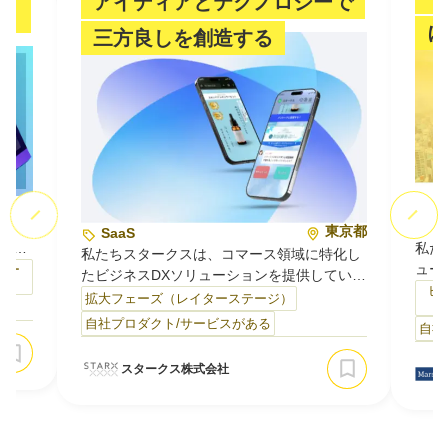
アイディアとテクノロジーで
。
に
三方良しを創造する
東京都
S
事・
東京都
SaaS
私た
映像
私たちスタークスは、コマース領域に特化し
ュー
中核
テー
たビジネスDXソリューションを提供していま
開発
・映像
ビ
す。人口減少により新規顧客の獲得コストが
拡大フェーズ（レイターステージ）
Au
ディ
上がり続ける市場において、「売って終わ
自社プロダクト/サービスがある
自社
理・
ターや
り」の関係を脱し、既存顧客のLTV（顧客生
です
知識
涯価値）を高める仕組みづくりを支援してい
スタークス株式会社
ごと
して
ます。1300社以上のEC事業者との取引で見
部分
盤…
つけた課題を、SaaSプロダクトとして開発・
く完
提供している点が私たちの強みです。主なサ
売上
ー…