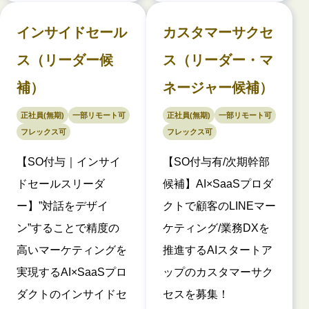
インサイドセール
カスタマーサクセ
ス（リーダー候
ス（リーダー・マ
補）
ネージャー候補）
正社員(無期)
一部リモート可
正社員(無期)
一部リモート可
フレックス可
フレックス可
【SO付与｜インサイ
【SO付与有/次期幹部
ドセールスリーダ
候補】AI×SaaSプロダ
ー】”対話をデザイ
クトで顧客のLINEマー
ン”することで精度の
ケティング/業務DXを
高いマーケティングを
推進するAIスタートア
実現するAI×SaaSプロ
ップのカスタマーサク
ダクトのインサイドセ
セスを募集！