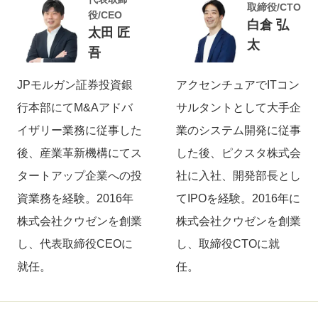
取締役/CTO
役/CEO
白倉 弘
太田 匠
太
吾
JPモルガン証券投資銀
アクセンチュアでITコン
行本部にてM&Aアドバ
サルタントとして大手企
イザリー業務に従事した
業のシステム開発に従事
後、産業革新機構にてス
した後、ピクスタ株式会
タートアップ企業への投
社に入社、開発部長とし
資業務を経験。2016年
てIPOを経験。2016年に
株式会社クウゼンを創業
株式会社クウゼンを創業
し、代表取締役CEOに
し、取締役CTOに就
就任。
任。