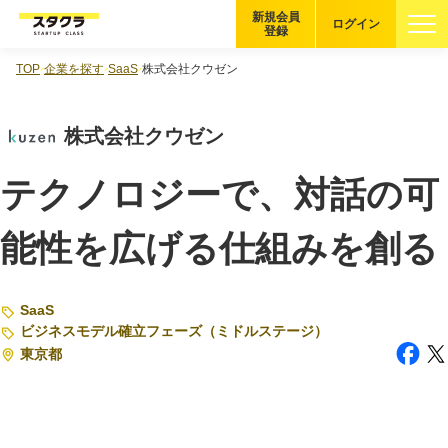
新規会員
ログイン
登録
TOP
企業を探す
SaaS
株式会社クウゼン
ブックマーク
株式会社クウゼン
企業を探す
テクノロジーで、対話の可
適性診断
無料・5分
能性を広げる仕組みを創る
スタクラが選ばれる理由
スタートアップ厳選の仕組み
SaaS
ビジネスモデル確立フェーズ（ミドルステージ）
紹介する企業について
東京都
登録者の転職・副業実績
Startup Magazine