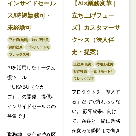
インサイドセール
【AI×業務変革｜
ス/時短勤務可・
立ち上げフェー
未経験可
ズ】カスタマーサ
クセス（法人伴
正社員(無期)
時短正社員
契約社員
一部リモート可
走・提案）
フレックス可
正社員(無期)
時短正社員
AIを活用したトーク支
契約社員
一部リモート可
援ツール
フレックス可
「UKABU（ウカ
プロダクトを「導入す
ブ）」の開発・提供//
る」だけで終わらせな
インサイドセールスの
い。 顧客成果に向け
募集です！
て、顧客と一緒に業務
が変わる瞬間まで向き
勤務地
東京都渋谷区