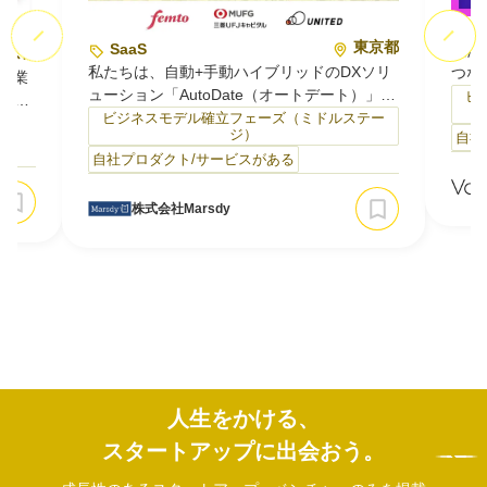
S
東京都
SaaS
私た
東京都
私たちは、自動+手動ハイブリッドのDXソリ
つな
本企業
ューション「AutoDate（オートデート）」を
業界
ビ
変え
開発・運用しています。
事業
ビジネスモデル確立フェーズ（ミドルステー
開発、
）
ジ）
自社
AutoDateは、エクセル等での日々の数値管
に特
自社プロダクト/サービスがある
理・更新業務を自動化する法人向けサービス
ア『
トだ
です。RPAやAI、OCRなどの複数技術を業務
制作
事異
ごとに最適に組み合わせ、自動化しきれない
やT
株式会社Marsdy
必要
部分は人の手で補うことで、痒い所に手が届
いま
経験
く完全オーダーメイドの自動化を実現。
あり
売上・営業数値やマー…
人生をかける、
スタートアップに出会おう。