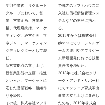
学部卒業後、リクルート
で都内のソフトハウスに
グループにおいて、営
入社し債権債務管理シス
業、営業企画、営業統
テムなどの開発に携わ
括、代理店統括、マーケ
る。
ティング、経営企画、マ
2013年からは株式会社
ネジャー、マーケティン
gloopsにてソーシャルゲ
グディレクターとして歴
ームの運用やアプリゲー
任。
ム新規開発における技術
新営業拠点の立ち上げ、
責任者を務めた。
新営業形態の企画・推進
2018年に株式会社クリ
といった、マーケットに
ーク・アンド・リバー社
応じた営業戦略・組織作
にてエンジニア育成輩出
りを経験。
事業の立ち上げに参画し
その後、株式会社マツリ
たのち、2019年株式会