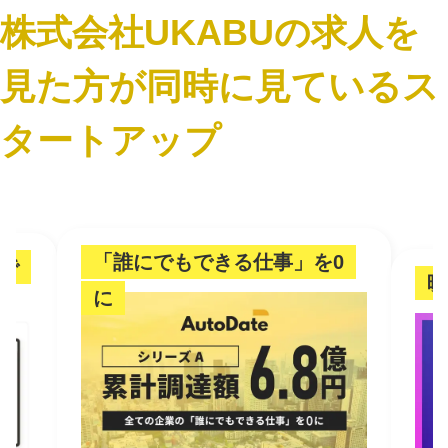
株式会社UKABUの求人を
見た方が同時に見ているス
タートアップ
「誰にでもできる仕事」を0
で
映
に