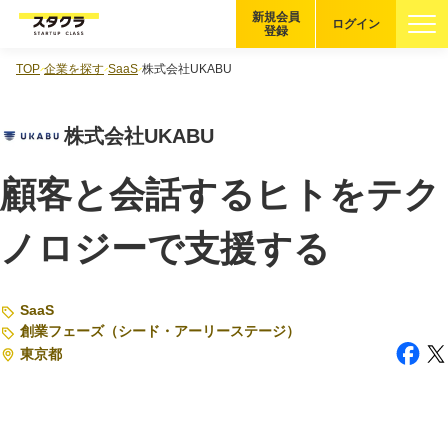
新規会員
ログイン
登録
TOP
企業を探す
SaaS
株式会社UKABU
ブックマーク
株式会社UKABU
企業を探す
顧客と会話するヒトをテク
適性診断
無料・5分
ノロジーで支援する
スタクラが選ばれる理由
スタートアップ厳選の仕組み
SaaS
創業フェーズ（シード・アーリーステージ）
紹介する企業について
東京都
登録者の転職・副業実績
Startup Magazine