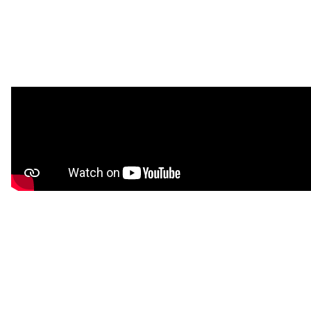
注目スタートアップ
イベント・セミナー
特集記事
CEOインタビュー
転職
大学発スタートアップ
導入事例
お問い合わせ
法人向け資料ダウンロード
/採用検討企業様へ