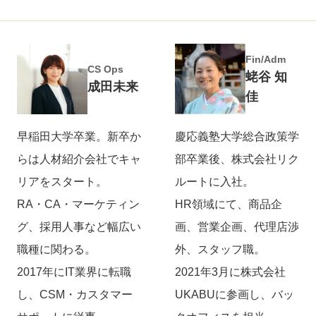
Fin/Adm
CS Ops
蛯谷 知
成田未来
佳
早稲田大学卒業。新卒か
慶応義塾大学総合政策学
らは人材紹介会社でキャ
部卒業後、株式会社リク
リアをスタート。
ルートに入社。
RA・CA・マーケティン
HR領域にて、商品企
グ、採用人事など幅広い
画、営業企画、代理店渉
職種に関わる。
外、スタッフ職。
2017年にIT業界に転職
2021年3月に株式会社
し、CSM・カスタマー
UKABUに参画し、バッ