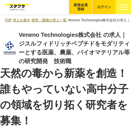
新規会員
ログイン
登録
TOP
求人を探す
研究・開発の求人一覧
Veneno Technologies株
ブックマーク
Veneno Technologies株式会社 の求人｜
企業を探す
ジスルフィドリッチペプチドをモダリティ
ーとする医薬、農薬、バイオマテリアル等
適性診断
無料・5分
の研究開発 技術職
天然の毒から新薬を創造！
スタクラが選ばれる理由
誰もやっていない高中分子
スタートアップ厳選の仕組み
紹介する企業について
の領域を切り拓く研究者を
登録者の転職・副業実績
募集！
Startup Magazine