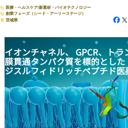
医療・ヘルスケア
/
新素材・バイオテクノロジー
注目スタートアップ
創業フェーズ（シード・アーリーステージ）
茨城県
イベント・セミナー
特集記事
CEOインタビュー
転職
大学発スタートアップ
導入事例
お問い合わせ
法人向け資料ダウンロード
/採用検討企業様へ