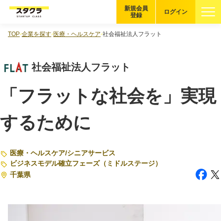
新規会員
ログイン
登録
TOP
企業を探す
医療・ヘルスケア
社会福祉法人フラット
ブックマーク
社会福祉法人フラット
企業を探す
「フラットな社会を」実現
適性診断
無料・5分
するために
スタクラが選ばれる理由
スタートアップ厳選の仕組み
医療・ヘルスケア
/
シニアサービス
ビジネスモデル確立フェーズ（ミドルステージ）
紹介する企業について
千葉県
登録者の転職・副業実績
Startup Magazine