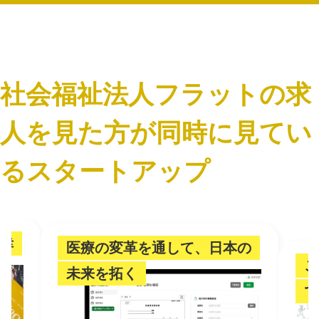
社会福祉法人フラットの求
人を見た方が同時に見てい
るスタートアップ
幸
医療の変革を通して、日本の
こ
未来を拓く
で