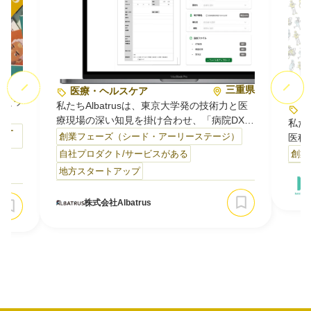
東京都
三重県
医療・ヘルスケア
s（ウ
私たちAlbatrusは、東京大学発の技術力と医
医
療現場の深い知見を掛け合わせ、「病院DX」
私た
テー
に特化したプロダクトを開発するスタートア
創業フェーズ（シード・アーリーステージ）
医科
ップです。紙・FAX・属人的な運用が当たり
的な
自社プロダクト/サービスがある
創業
RT」
前だった医療現場に、クラウドとAIの力を持
主力
地方スタートアップ
。ま
ち込み、病院経営が抱える課題をテクノロジ
に好
（サ
ーで解決します。
そう
株式会社Albatrus
す。
分だけ
私たちが提供する主なサービスは次のとおり
「人
き
です。
談で
ま…
Medcloud 紹介状クラウド：病院間の紹介
状・返書をク…