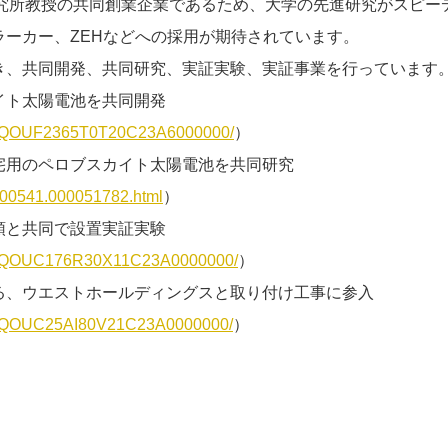
研究所教授の共同創業企業であるため、大学の先進研究がスピー
ラーカー、ZEHなどへの採用が期待されています。
き、共同開発、共同研究、実証実験、実証事業を行っています
イト太陽電池を共同開発
DGXZQOUF2365T0T20C23A6000000/
）
宅用のペロブスカイト太陽電池を共同研究
00000541.000051782.html
）
頭と共同で設置実証実験
DGXZQOUC176R30X11C23A0000000/
）
る、ウエストホールディングスと取り付け工事に参入
DGXZQOUC25AI80V21C23A0000000/
）