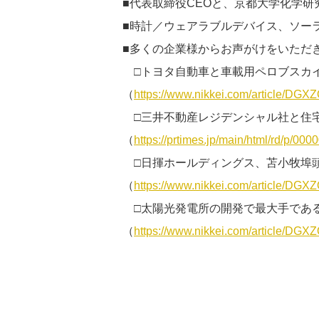
■代表取締役CEOと、京都大学化学
■時計／ウェアラブルデバイス、ソー
■多くの企業様からお声がけをいただ
□トヨタ自動車と車載用ペロブスカ
（
https://www.nikkei.com/article/
□三井不動産レジデンシャル社と住
（
https://prtimes.jp/main/html/rd/p/0
□日揮ホールディングス、苫小牧埠
（
https://www.nikkei.com/article/
□太陽光発電所の開発で最大手であ
（
https://www.nikkei.com/article/