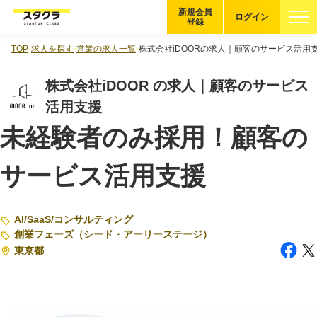
新規会員
ログイン
登録
TOP
求人を探す
営業の求人一覧
株式会社iDOORの求人｜顧客のサービス活用
ブックマーク
株式会社iDOOR の求人｜顧客のサービス
企業を探す
活用支援
未経験者のみ採用！顧客の
適性診断
無料・5分
サービス活用支援
スタクラが選ばれる理由
スタートアップ厳選の仕組み
AI
/
SaaS
/
コンサルティング
創業フェーズ（シード・アーリーステージ）
紹介する企業について
東京都
登録者の転職・副業実績
Startup Magazine