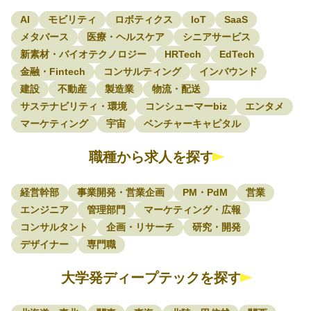
AI
モビリティ
ロボティクス
IoT
SaaS
メタバース
医療・ヘルスケア
シニアサービス
新素材・バイオテクノロジー
HRTech
EdTech
金融・Fintech
コンサルティング
インバウンド
建設
不動産
製造業
物流・配送
サステナビリティ・環境
コンシューマーbiz
エンタメ
マーケティング
宇宙
ベンチャーキャピタル
職種から求人を探す
経営幹部
事業開発・営業企画
PM・PdM
営業
エンジニア
管理部門
マーケティング・広報
コンサルタント
企画・リサーチ
研究・開発
デザイナー
専門職
大学発ディープテックを探す