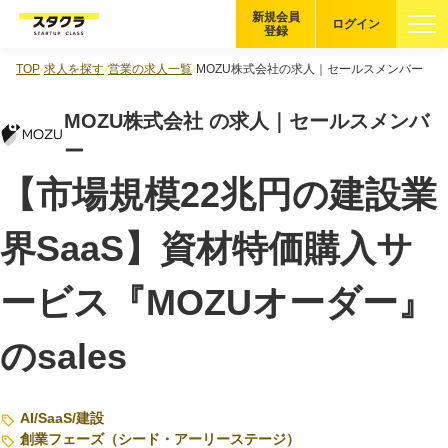
新規会員
ログイン
登録
TOP
求人を探す
営業の求人一覧
MOZU株式会社の求人｜セールスメンバー
ブックマーク
MOZU株式会社 の求人｜セールスメンバ
企業を探す
ー
【市場規模22兆円の建設業
適性診断
無料・5分
界SaaS】資材特価購入サ
スタクラが選ばれる理由
ービス『MOZUオーダー』
スタートアップ厳選の仕組み
紹介する企業について
のsales
登録者の転職・副業実績
AI
/
SaaS
/
建設
創業フェーズ（シード・アーリーステージ）
Startup Magazine