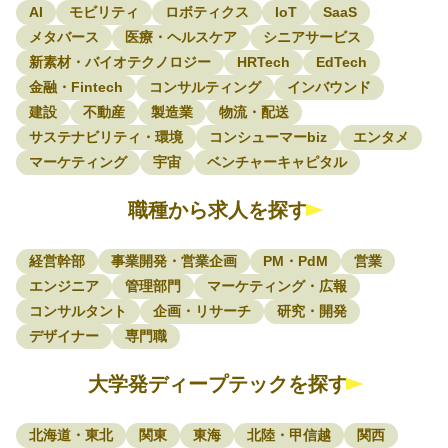
AI
モビリティ
ロボティクス
IoT
SaaS
メタバース
医療・ヘルスケア
シニアサービス
新素材・バイオテクノロジー
HRTech
EdTech
金融・Fintech
コンサルティング
インバウンド
建設
不動産
製造業
物流・配送
サステナビリティ・環境
コンシューマーbiz
エンタメ
マーケティング
宇宙
ベンチャーキャピタル
職種から求人を探す
経営幹部
事業開発・営業企画
PM・PdM
営業
エンジニア
管理部門
マーケティング・広報
コンサルタント
企画・リサーチ
研究・開発
デザイナー
専門職
大学発ディープテックを探す
北海道・東北
関東
東海
北陸・甲信越
関西