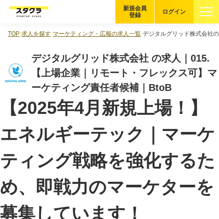
新規会員
ログイン
登録
TOP
求人を探す
マーケティング・広報の求人一覧
デジタルグリッド株式会社の
ブックマーク
デジタルグリッド株式会社 の求人｜015.
企業を探す
【上場企業｜リモート・フレックス可】マ
ーケティング責任者候補｜BtoB
適性診断
無料・5分
【2025年4月新規上場！】
スタクラが選ばれる理由
エネルギーテック｜マーケ
スタートアップ厳選の仕組み
ティング戦略を強化するた
紹介する企業について
め、即戦力のマーケターを
登録者の転職・副業実績
募集しています！
Startup Magazine