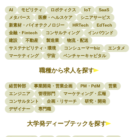
AI
モビリティ
ロボティクス
IoT
SaaS
メタバース
医療・ヘルスケア
シニアサービス
新素材・バイオテクノロジー
HRTech
EdTech
金融・Fintech
コンサルティング
インバウンド
建設
不動産
製造業
物流・配送
サステナビリティ・環境
コンシューマーbiz
エンタメ
マーケティング
宇宙
ベンチャーキャピタル
職種から求人を探す
経営幹部
事業開発・営業企画
PM・PdM
営業
エンジニア
管理部門
マーケティング・広報
コンサルタント
企画・リサーチ
研究・開発
デザイナー
専門職
大学発ディープテックを探す