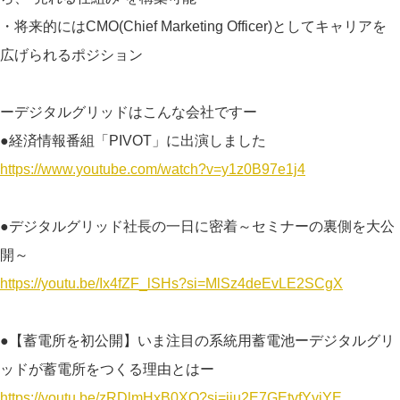
・将来的にはCMO(Chief Marketing Officer)としてキャリアを
広げられるポジション
ーデジタルグリッドはこんな会社ですー
●経済情報番組「PIVOT」に出演しました
https://www.youtube.com/watch?v=y1z0B97e1j4
●デジタルグリッド社長の一日に密着～セミナーの裏側を大公
開～
https://youtu.be/Ix4fZF_lSHs?si=MlSz4deEvLE2SCgX
●【蓄電所を初公開】いま注目の系統用蓄電池ーデジタルグリ
ッドが蓄電所をつくる理由とはー
https://youtu.be/zRDlmHxB0XQ?si=jiu2E7GEtvfYyiYE