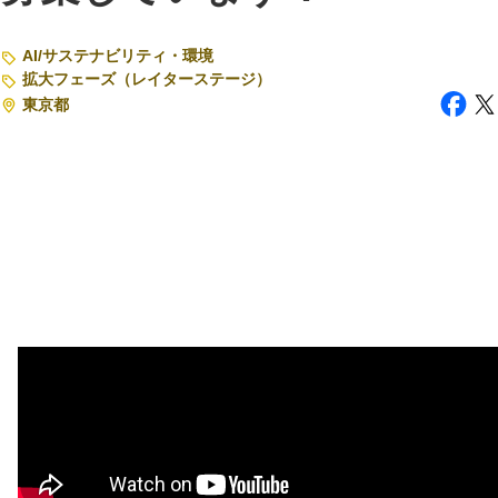
注目スタートアップ
AI
/
サステナビリティ・環境
拡大フェーズ（レイターステージ）
イベント・セミナー
東京都
特集記事
CEOインタビュー
転職
大学発スタートアップ
導入事例
お問い合わせ
法人向け資料ダウンロード
/採用検討企業様へ