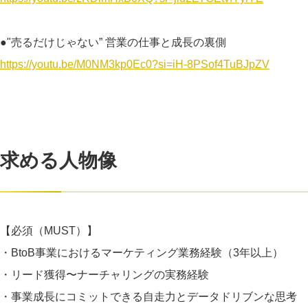
●"売るだけじゃない” 営業の仕事と成長の裏側
https://youtu.be/M0NM3kp0Ec0?si=iH-8PSof4TuBJpZV
求める人物像
【必須（MUST）】
・BtoB事業におけるマーケティング業務経験（3年以上）
・リード獲得〜ナーチャリングの実務経験
・事業成長にコミットできる自走力とデータドリブンな思考