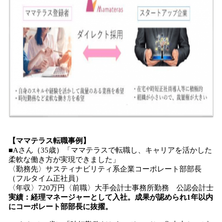
【ママテラス転職事例】
■Aさん（35歳）「ママテラスで転職し、キャリアを活かした
柔軟な働き方が実現できました」
〈勤務先〉サスティナビリティ系企業コーポレート部部長
（フルタイム正社員）
〈年収〉720万円〈前職〉大手会計士事務所勤務 公認会計士
実績：
経理
マネージャーとして入社
。
成果が認められ1年以内
に
コーポレート部
部長
に抜擢。