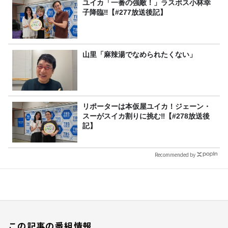
ユイカ「一番の強敵！」ラスボス小林幸
子降臨‼【#277放送後記】
山里「麻辣湯でなめられたくない」
リポーターは本仮屋ユイカ！ジェーン・
スーがスイカ割りに挑む‼【#278放送後
記】
Recommended by
この記事の番組情報