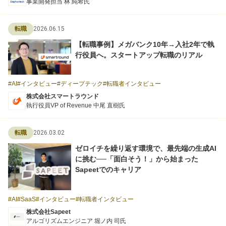
事業開発担当 林 純希氏
2026.06.15
転職
【転職事例】メガバンク10年→入社2年で執
行役員へ。スタートアップ転職のリアル
AI
インタビュー
ディープテック
転職者インタビュー
株式会社スマートラウンド
執行役員VP of Revenue 中尾 直樹氏
2026.03.02
転職
ゼロイチを繰り返す環境で、最先端の生成AI
に挑む──「面白そう！」から始まった
Sapeetでのキャリア
AI
SaaS
インタビュー
転職者インタビュー
株式会社Sapeet
アルゴリズムエンジニア 堀ノ内 司氏