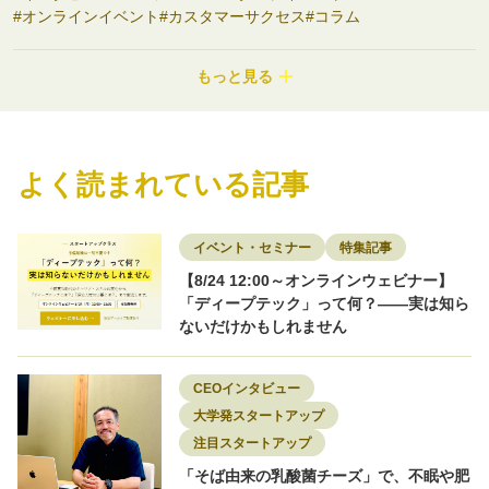
オンラインイベント
カスタマーサクセス
コラム
コンサルティング
コンシューマーbiz
サステナビリティ
システム開発
シニアサービス
スタートアップ支援
セミナー
もっと見る
ディープテック
ナノテク
バイオ
フード
プロダクトマネージャー
ヘルスケア
ポストコンサル
マーケティング
モビリティ
ロボティクス
ワークライフバランス
不動産
事業開発
介護
副業
医療
医療・ヘルスケア
商社
よく読まれている記事
地域を盛り上げる
地方スタートアップ
地方創生
大学発スタートアップ
女性限定
宇宙
導入事例
小売
建設
採用
採用事例
教育・Edtech
新素材
物流
特集記事
環境
環境エネルギー
知財
研究者
研究開発
素材
脱炭素
転職
イベント・セミナー
特集記事
転職者インタビュー
【8/24 12:00～オンラインウェビナー】
「ディープテック」って何？——実は知ら
ないだけかもしれません
CEOインタビュー
大学発スタートアップ
注目スタートアップ
「そば由来の乳酸菌チーズ」で、不眠や肥