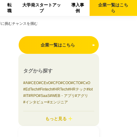
転
大学発スタートアッ
導入事
企業一覧は
こち
職
プ
例
ら
界に挑むチャンスを掴む
企業一覧はこちら
タグから探す
AI
CEO
CEvO
CFO
COO
CTO
CxO
EdTech
Fintech
HRTech
HRテック
Iot
IT
RPO
SaaS
WEB・アプリ
アグリ
インタビュー
エンジニア
エンターテイメント
オンラインイベント
カスタマーサクセス
コラム
もっと見る
コンサルティング
コンシューマーbiz
サステナビリティ
システム開発
シニアサービス
スタートアップ支援