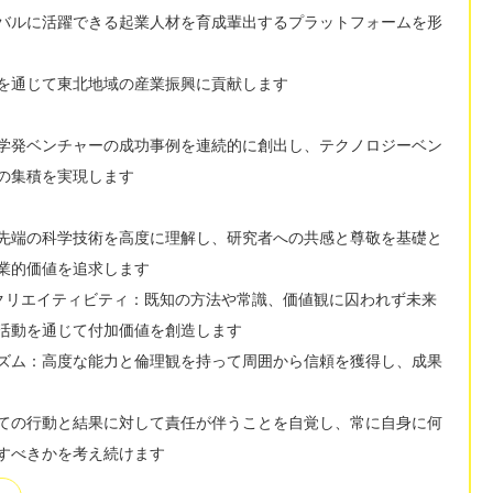
バルに活躍できる起業人材を育成輩出するプラットフォームを形
を通じて東北地域の産業振興に貢献します
学発ベンチャーの成功事例を連続的に創出し、テクノロジーベン
の集積を実現します
先端の科学技術を高度に理解し、研究者への共感と尊敬を基礎と
業的価値を追求します
クリエイティビティ：既知の方法や常識、価値観に囚われず未来
活動を通じて付加価値を創造します
ズム：高度な能力と倫理観を持って周囲から信頼を獲得し、成果
ての行動と結果に対して責任が伴うことを自覚し、常に自身に何
すべきかを考え続けます