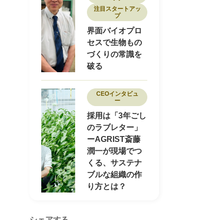
注目スタートアッ
プ
界面バイオプロ
セスで生物もの
づくりの常識を
破る
CEOインタビュ
ー
採用は「3年ごし
のラブレター」
ーAGRIST斎藤
潤一が現場でつ
くる、サステナ
ブルな組織の作
り方とは？
シェアする