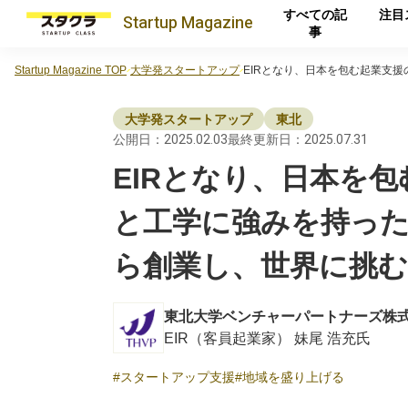
すべての記
注目
Startup
Magazine
事
Startup Magazine TOP
大学発スタートアップ
EIRとなり、日本を包む起業支
大学発スタートアップ
東北
公開日：2025.02.03
最終更新日：2025.07.31
EIRとなり、日本を
と工学に強みを持っ
ら創業し、世界に挑
東北大学ベンチャーパートナーズ株
EIR（客員起業家） 妹尾 浩充氏
スタートアップ支援
地域を盛り上げる