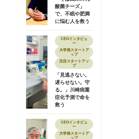
酸菌チーズ」
で、不眠や肥満
に悩む人を救う
CEOインタビュ
ー
大学発スタートア
ップ
注目スタートアッ
プ
「見逃さない。
遅らせない。守
る。」川崎病重
症化予測で命を
救う
CEOインタビュ
ー
大学発スタートア
ップ