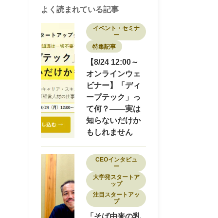
セミナー
ディープテック
ナノテク
よく読まれている記事
バイオ
フード
プロダクトマネージャー
ヘルスケア
ポストコンサル
イベント・セミナ
ー
マーケティング
モビリティ
特集記事
ロボティクス
ワークライフバランス
不動産
事業開発
介護
副業
医療
【8/24 12:00～
医療・ヘルスケア
商社
オンラインウェ
地域を盛り上げる
地方スタートアップ
ビナー】「ディ
地方創生
大学発スタートアップ
ープテック」っ
女性限定
宇宙
導入事例
小売
建設
採用
採用事例
教育・Edtech
て何？——実は
新素材
物流
特集記事
環境
環境エネルギー
知らないだけか
知財
研究者
研究開発
素材
脱炭素
もしれません
転職
転職者インタビュー
CEOインタビュ
ー
大学発スタートア
ップ
注目スタートアッ
プ
「そば由来の乳